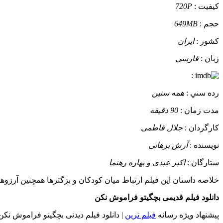
کيفيت :
720P
حجم :
649MB
کشور :
ایران
زبان :
فارسی
:
رده سني :
همه سنین
مدت زمان :
90 دقیقه
کارگردان :
جلال فاطمی
نويسنده :
آرش برهانی
ستارگان :
اکبر عبدی و بهاره رهنما
خلاصه داستان
این فیلم ارتباط میان کودکان و بزگترها همچنین آرزوه
دانلود فیلم قدیمی بچگیتو فراموش نکن
پیشنهاد ویژه رسانه
فیلم ترین
| دانلود فیلم دیدنی بچگیتو فراموش نکن