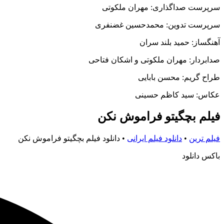
سرپرست صداگذاری: مهران ملکوتی
سرپرست تدوین: محمدحسین غضنفری
آهنگساز: حمید بلند سران
صدابردار: مهران ملکوتی و اشکان فتاحی
طراح گریم: محسن بابایی
عکاس: سید کاظم حسینی
فیلم بچگیتو فراموش نکن
فیلم ترین
•
دانلود فیلم ایرانی
•
دانلود فیلم بچگیتو فراموش نکن
باکس دانلود