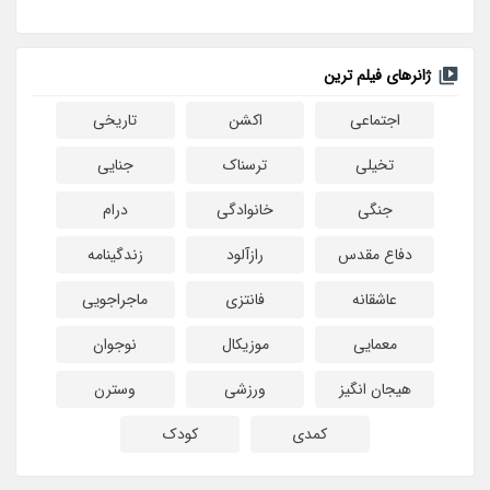
ژانرهای فیلم ترین
اجتماعی
اکشن
تاریخی
تخیلی
ترسناک
جنایی
جنگی
خانوادگی
درام
دفاع مقدس
رازآلود
زندگینامه
عاشقانه
فانتزی
ماجراجویی
معمایی
موزیکال
نوجوان
هیجان انگیز
ورزشی
وسترن
کمدی
کودک