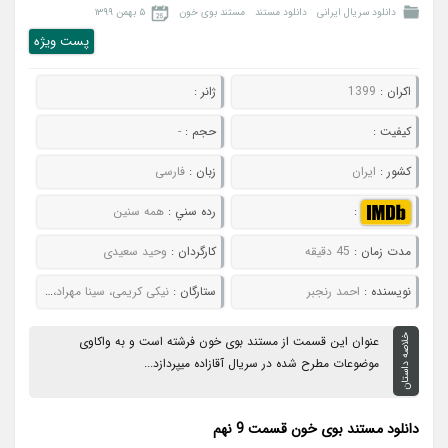
دانلود سریال ایرانی
دانلود مستند
مستند بوی خون
۵ بهمن ۱۳۹۹
پست ويژه
اکران :
1399
ژانر :
کيفيت :
حجم :
-
کشور :
ایران
زبان :
فارسی
:
رده سني :
همه سنین
مدت زمان :
45 دقیقه
کارگردان :
وحید سعیدی
نويسنده :
احمد رنجبر
ستارگان :
نیکی کریمی، سینا مهراد، امین حیایی و ...
خلاصه داستان
عنوان این قسمت از مستند بوی خون فرشته است و به واکاوی
موضوعات مطرح شده در سریال آقازاده میپردازد...
دانلود مستند بوی خون قسمت 9 نهم