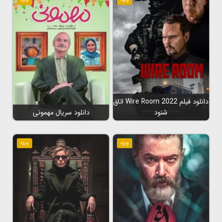
دانلود فیلم Wire Room 2022 اتاق
شنود
دانلود سریال مهمونی
ویژه
ویژه