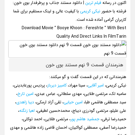
اکنون در رسانه
فیلم ترین
| دانلود مستند جذاب و پرطرفدار بوی خون:
فرشته با حضور
نیکی کریمی
با کیفیت عالی و لینک مستقیم برای شما
کاربران گرامی آماده شده است.
Download Movie ” Booye Khoon : Fereshte ” With Best
Quality And Direct Links In FilmTarin
هنرمندان قسمت 9 نهم مستند بوی خون
هنرمندانی که در این قسمت گفت و گو میکنند:
نیکی کریمی،
امیر آقایی
، سینا مهراد،
کامبیز دیرباز
، پردیس پورعابدینی،
سامیه لک، مرتضی طلایی، مهدی سلطانی، عباس عبدی،
امین تارخ
،
سید مصطفی هاشمی طبا،
امین حیایی
، تقی آزاد ارمکی،
دیبا زاهدی
،
علی علیلو، مرتضی گودرزی دیباج، محمدحسین لطیفی،
لعیا زنگنه
،
حمیدرضا ترفی،
جمشید هاشم پور
، مرتضی طلایی، احمد توکلی،
حمیدرضا آصفی، مصطفی کواکبیان، احسان قاضی زاده هاشمی و مهدی