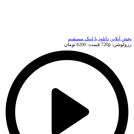
t
t
پخش آنلاین
دانلود با لينک مستقيم
رزولوشن: 720p
قيمت: 6200 تومان