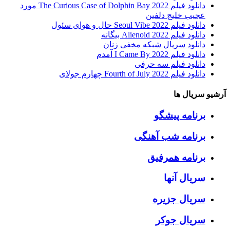
دانلود فیلم The Curious Case of Dolphin Bay 2022 مورد
عجیب خلیج دلفین
دانلود فیلم Seoul Vibe 2022 حال و هوای سئول
دانلود فیلم Alienoid 2022 بیگانه
دانلود سریال شبکه مخفی زنان
دانلود فیلم I Came By 2022 آمدم
دانلود فیلم سه حرفی
دانلود فیلم Fourth of July 2022 چهارم جولای
آرشیو سریال ها
برنامه پیشگو
برنامه شب آهنگی
برنامه همرفیق
سریال آنها
سریال جزیره
سریال جوکر