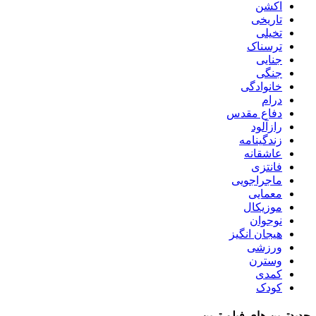
اکشن
تاریخی
تخیلی
ترسناک
جنایی
جنگی
خانوادگی
درام
دفاع مقدس
رازآلود
زندگینامه
عاشقانه
فانتزی
ماجراجویی
معمایی
موزیکال
نوجوان
هیجان انگیز
ورزشی
وسترن
کمدی
کودک
جدیدترین های فیلم ترین