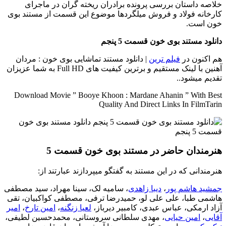
خلاصه داستان
بررسی پرونده برادران ریخته گران در ماجرای
کارخانه فولاد و فروش میلگردها موضوع این قسمت از مستند بوی
خون است.
دانلود مستند بوی خون قسمت 5 پنجم
هم اکنون در
فیلم ترین
| دانلود مستند تماشایی بوی خون : مردان
آهنین با لینک مستقیم و برترین کیفیت های Full HD به شما عزیزان
تقدیم میشود..
Download Movie ” Booye Khoon : Mardane Ahanin ” With Best
Quality And Direct Links In FilmTarin
هنرمندان حاضر در مستند بوی خون قسمت 5
هنرمندانی که در این مستند به گفتگو میپردازند عبارتند از:
جمشید هاشم پور
،
دیبا زاهدی
، سامیه لک، سینا مهراد، سید مصطفی
هاشمی طبا، علی علی لو، حمیدرضا ترفی، مصطفی کواکبیان، تقی
آزاد ارمکی، عباس عبدی، کامبیر دیرباز،
لعیا زنگنه
،
امین تارخ
،
امیر
آقایی
،
امین حیایی
، مهدی سلطانی سروستانی، محمدحسین لطیفی،