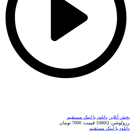
t
t
پخش آنلاین
دانلود با لينک مستقيم
رزولوشن: 1080Q
قيمت: 7000 تومان
دانلود با لينک مستقيم