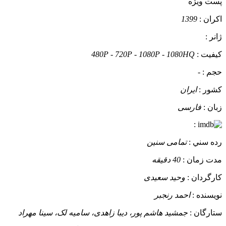
پست ويژه
اکران :
1399
ژانر :
کيفيت :
480P - 720P - 1080P - 1080HQ
حجم :
-
کشور :
ایران
زبان :
فارسی
:
رده سني :
تمامی سنین
مدت زمان :
40 دقیقه
کارگردان :
وحید سعیدی
نويسنده :
احمد رنجبر
ستارگان :
جمشید هاشم پور، دیبا زاهدی، سامیه لک، سینا مهراد