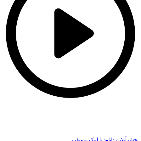
t
t
پخش آنلاین
دانلود با لينک مستقيم