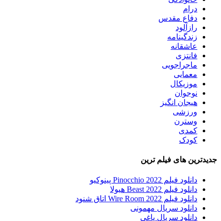
درام
دفاع مقدس
رازآلود
زندگینامه
عاشقانه
فانتزی
ماجراجویی
معمایی
موزیکال
نوجوان
هیجان انگیز
ورزشی
وسترن
کمدی
کودک
جدیدترین های فیلم ترین
دانلود فیلم Pinocchio 2022 پینوکیو
دانلود فیلم Beast 2022 هیولا
دانلود فیلم Wire Room 2022 اتاق شنود
دانلود سریال مهمونی
دانلود سریال یاغی