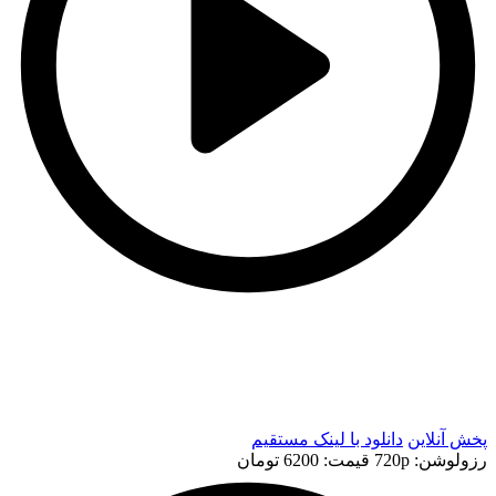
t
t
پخش آنلاین
دانلود با لينک مستقيم
رزولوشن: 720p
قيمت: 6200 تومان