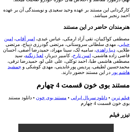
کارگردانی این مستند بر عهده وحید سعیدی و نویسندگی آن بر عهده
احمد رنجبر میباشد.
هنرمندان حاضر در این مستند
مصطفی کواکبیان، تقی آزاد ارمکی، عباس عبدی،
امیر آقایی
،
امین
حیایی
، مهدی سلطانی سروستانی، مرتضی گودرزی دیباج، مرتضی
طلایی،
دیبا زاهدی
، سامیه لک، سینا مهراد، حمیدرضا آصفی، احسان
قاضی زاده هاشمی،
امین تارخ
، کامبیر دیرباز،
لعیا زنگنه
، سید
مصطفی هاشمی طبا، احمد توکلی، علی علی لو، حمیدرضا ترفی،
محمدحسین لطیفی، پردیس پورعابدینی، مهدی کوشکی و
جمشید
هاشم پور
در این مستند حضور دارند.
مستند بوی خون قسمت 4 چهارم
فیلم ترین
•
دانلود سریال ایرانی
•
مستند بوی خون
•
دانلود مستند
بوی خون قسمت 4 چهارم
تيزر فيلم