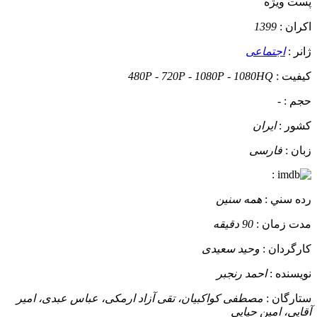
پست ويژه
اکران :
1399
ژانر :
اجتماعی
کيفيت :
480P - 720P - 1080P - 1080HQ
حجم :
-
کشور :
ایران
زبان :
فارسی
:
رده سني :
همه سنین
مدت زمان :
90 دقیقه
کارگردان :
وحید سعیدی
نويسنده :
احمد رنجبر
ستارگان :
مصطفی کواکبیان، تقی آزاد ارمکی، عباس عبدی، امیر
آقایی، امین حیایی