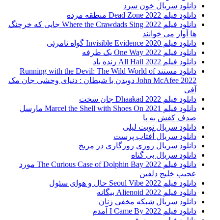
دانلود سریال خون سرد
دانلود فیلم 2022 Dead Zone منطقه مرده
دانلود فیلم Where the Crawdads Sing 2022 جایی که خرچنگ
ها آواز می خوانند
دانلود فیلم 2020 Invisible Evidence گواه نامرئی
دانلود فیلم One Way 2022 یک طرفه
دانلود فیلم All Hail 2022 زنده باد
دانلود مستند Running with the Devil: The Wild World of
John McAfee 2022 دویدن با شیطان : دنیای وحشی جان مک
آفی
دانلود فیلم Dhaakad 2022 جان سخت
دانلود فیلم Marcel the Shell with Shoes On 2021 مارسل
صدف کفش به پا
دانلود سریال نوبت لیلی
دانلود سریال آفتاب پرست
دانلود سریال روزی روزگاری در مریخ
دانلود سریال بی گناه
دانلود فیلم The Curious Case of Dolphin Bay 2022 مورد
عجیب خلیج دلفین
دانلود فیلم Seoul Vibe 2022 حال و هوای سئول
دانلود فیلم Alienoid 2022 بیگانه
دانلود سریال شبکه مخفی زنان
دانلود فیلم I Came By 2022 آمدم