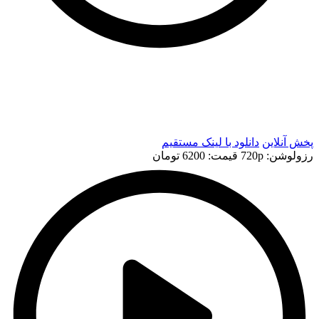
t
t
پخش آنلاین
دانلود با لينک مستقيم
رزولوشن: 720p
قيمت: 6200 تومان