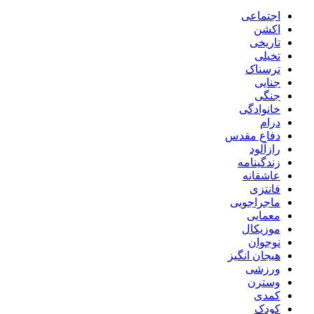
اجتماعی
اکشن
تاریخی
تخیلی
ترسناک
جنایی
جنگی
خانوادگی
درام
دفاع مقدس
رازآلود
زندگینامه
عاشقانه
فانتزی
ماجراجویی
معمایی
موزیکال
نوجوان
هیجان انگیز
ورزشی
وسترن
کمدی
کودک