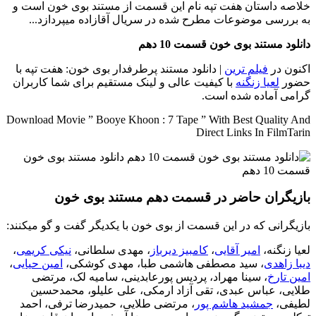
خلاصه داستان
هفت تپه نام این قسمت از مستند بوی خون است و
به بررسی موضوعات مطرح شده در سریال آقازاده میپردازد...
دانلود مستند بوی خون قسمت 10 دهم
اکنون در
فیلم ترین
| دانلود مستند پرطرفدار بوی خون: هفت تپه با
حضور
لعیا زنگنه
با کیفیت عالی و لینک مستقیم برای شما کاربران
گرامی آماده شده است.
Download Movie ” Booye Khoon : 7 Tape ” With Best Quality And
Direct Links In FilmTarin
بازیگران حاضر در قسمت دهم مستند بوی خون
بازیگرانی که در این قسمت از بوی خون با یکدیگر گفت و گو میکنند:
لعیا زنگنه،
امیر آقایی
،
کامبیز دیرباز
، مهدی سلطانی،
نیکی کریمی
،
دیبا زاهدی
، سید مصطفی هاشمی طبا، مهدی کوشکی،
امین حیایی
،
امین تارخ
، سینا مهراد، پردیس پورعابدینی، سامیه لک، مرتضی
طلایی، عباس عبدی، تقی آزاد ارمکی، علی علیلو، محمدحسین
لطیفی،
جمشید هاشم پور
، مرتضی طلایی، حمیدرضا ترفی، احمد