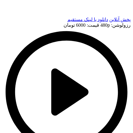
t
t
پخش آنلاین
دانلود با لينک مستقيم
رزولوشن: 480p
قيمت: 6000 تومان