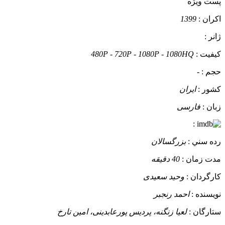
پست ويژه
اکران :
1399
ژانر :
کيفيت :
480P - 720P - 1080P - 1080HQ
حجم :
-
کشور :
ایران
زبان :
فارسی
:
رده سني :
بزرگسالان
مدت زمان :
40 دقیقه
کارگردان :
وحید سعیدی
نويسنده :
احمد رنجبر
ستارگان :
لعیا زنگنه، پردیس پورعابدینی، امین تارخ