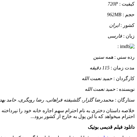
کيفيت :
720P
حجم :
962MB
کشور :
ایران
زبان :
فارسی
:
رده سني :
همه سنین
مدت زمان :
115 دقیقه
کارگردان :
حمید نعمت الله
نويسنده :
حمید نعمت الله
ستارگان :
محمدرضا گلزار، گلشیفته فراهانی، رضا رویگری، حامد بهداد
خلاصه داستان
دختری به نام احترام سهم اجاره خانه خود را نپرداخته
احترام میخواهد که با این پول به خارج از کشور برود...
دانلود فیلم قدیمی بوتیک