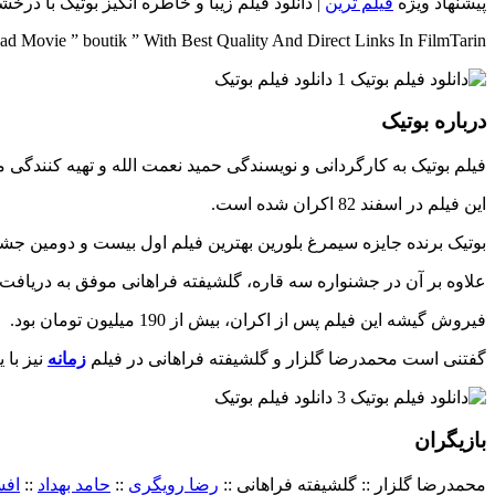
پیشنهاد ویژه
فیلم ترین
| دانلود فیلم زیبا و خاطره انگیز بوتیک با در
d Movie ” boutik ” With Best Quality And Direct Links In FilmTarin
درباره بوتیک
فیلم بوتیک به کارگردانی و نویسندگی حمید نعمت الله و تهیه کنند
این فیلم در اسفند 82 اکران شده است.
بوتیک برنده جایزه سیمرغ بلورین بهترین فیلم اول بیست و دومین جشن
علاوه بر آن در جشنواره سه قاره، گلشیفته فراهانی موفق به دریافت 
فیروش گیشه این فیلم پس از اکران، بیش از 190 میلیون تومان بود.
گفتنی است محمدرضا گلزار و گلشیفته فراهانی در فیلم
زمانه
نیز با 
بازیگران
محمدرضا گلزار :: گلشیفته فراهانی ::
رضا رویگری
::
حامد بهداد
::
افس