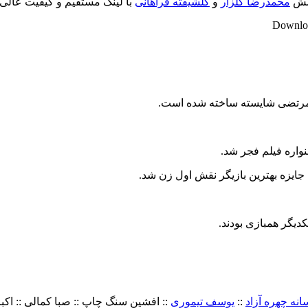
خشش
محمدرضا گلزار
و
گلشیفته فراهانی
با لینک مستقیم و کیفیت عالی 
Downloa
گی مرتضی شایسته ساخته شده است.
واره فیلم فجر شد.
جایزه بهترین بازیگر نقش اول زن شد.
یکدیگر همبازی بودند.
انه چهره آزاد
::
یوسف تیموری
:: افشین سنگ چاپ :: صبا کمالی :: اک