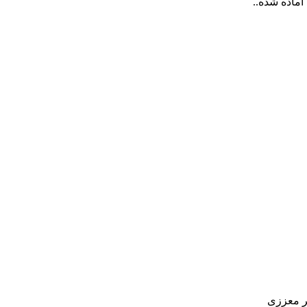
آماده شده..
بر معززی