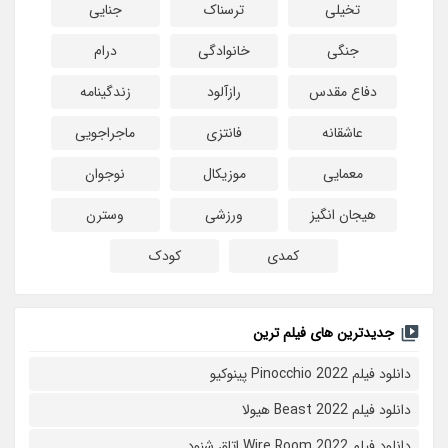
تخیلی
ترسناک
جنایی
جنگی
خانوادگی
درام
دفاع مقدس
رازآلود
زندگینامه
عاشقانه
فانتزی
ماجراجویی
معمایی
موزیکال
نوجوان
هیجان انگیز
ورزشی
وسترن
کمدی
کودک
جدیدترین های فیلم ترین
دانلود فیلم Pinocchio 2022 پینوکیو
دانلود فیلم Beast 2022 هیولا
دانلود فیلم Wire Room 2022 اتاق شنود