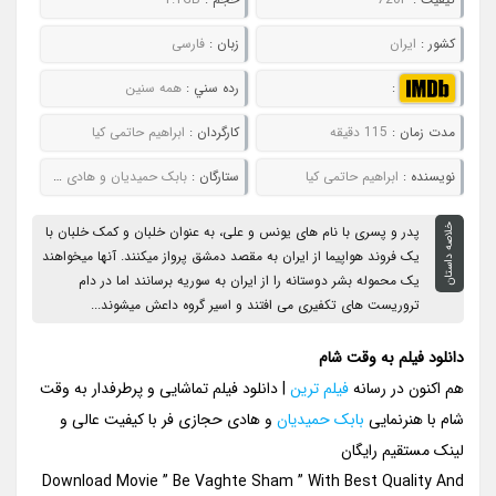
کشور :
ایران
زبان :
فارسی
:
رده سني :
همه سنین
مدت زمان :
115 دقیقه
کارگردان :
ابراهیم حاتمی کیا
نويسنده :
ابراهیم حاتمی کیا
ستارگان :
بابک حمیدیان و هادی حجازی فر
خلاصه داستان
پدر و پسری با نام های یونس و علی، به عنوان خلبان و کمک خلبان با
یک فروند هواپیما از ایران به مقصد دمشق پرواز میکنند. آنها میخواهند
یک محموله بشر دوستانه را از ایران به سوریه برسانند اما در دام
تروریست های تکفیری می افتند و اسیر گروه داعش میشوند...
دانلود فیلم به وقت شام
هم اکنون در رسانه
فیلم ترین
| دانلود فیلم تماشایی و پرطرفدار به وقت
شام با هنرنمایی
بابک حمیدیان
و هادی حجازی فر با کیفیت عالی و
لینک مستقیم رایگان
Download Movie ” Be Vaghte Sham ” With Best Quality And