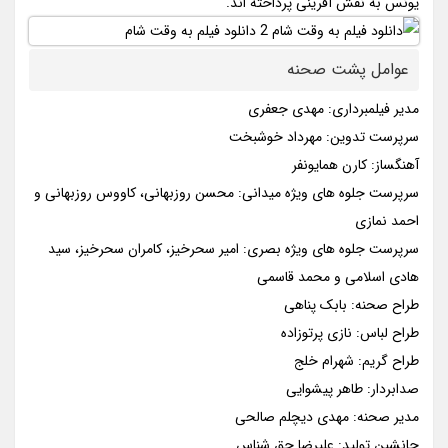
یونس به نقش آفرینی پرداخته اند.
عوامل پشت صحنه
مدیر فیلمبرداری: مهدی جعفری
سرپرست تدوین: مهرداد خوشبخت
آهنگساز: کارن همایونفر
سرپرست جلوه های ویژه میدانی: محسن روزبهانی، کاووس روزبهانی و
احمد نمازی
سرپرست جلوه های ویژه بصری: امیر سحرخیز، کامران سحرخیز، سید
هادی اسلامی و محمد قاسمی
طراح صحنه: بابک پناهی
طراح لباس: نازی پرتوزاده
طراح گریم: شهرام خلج
صدابردار: طاهر پیشوایی
مدیر صحنه: مهدی دیچلم صالحی
جانشین تولید: علیرضا حق شناس