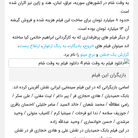
به وقت شام در کشورهای سوریه، عراق، لبنان، هند و ژاپن نیز اکران شده
است.
حدود ۸ میلیارد تومان برای ساخت این فیلم هزینه شده و فروش گیشه
آن ۱۳ میلیارد تومان بوده است.
از دیگر فیلم های پرطرفداری که به کارگردانی ابراهیم حاتمی کیا ساخته
اند میتوان فیلم های
خروج
،
بادیگارد
،
به رنگ ارغوان
،
ارتفاع پست
،
گزارش یک جشن
و
برج مینو
را نام برد.
بازیگران این فیلم
اسامی بازیگرانی که در این فیلم سینمایی ایرانی نقش آفرینی کرده اند:
بابک حمیدیان / هادی حجازی فر / پیر داغر / لیث مفتی / علی سکر /
رامی عطاالله / محمد شعبان / خالد السید / سامر خلیلی /احسان باقری
/ جوزیف سلامه / ندا ابو فرحات / سینتیا کرم / کامیاب متولی / وحید
مرشدی / حسن خوانساری / وحید عبدالله زاده.
در این فیلم بابک حمیدیان در نقش علی و هادی حجازی فر در نقش