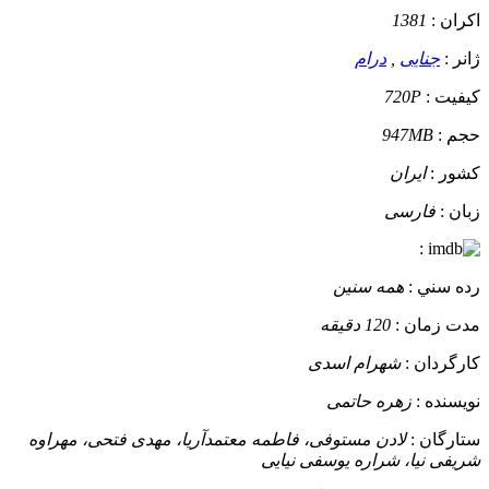
اکران :
1381
ژانر :
جنایی
,
درام
کيفيت :
720P
حجم :
947MB
کشور :
ایران
زبان :
فارسی
:
رده سني :
همه سنین
مدت زمان :
120 دقیقه
کارگردان :
شهرام اسدی
نويسنده :
زهره حاتمی
ستارگان :
لادن مستوفی، فاطمه معتمدآریا، مهدی فتحی، مهراوه
شریفی نیا، شراره یوسفی نیایی