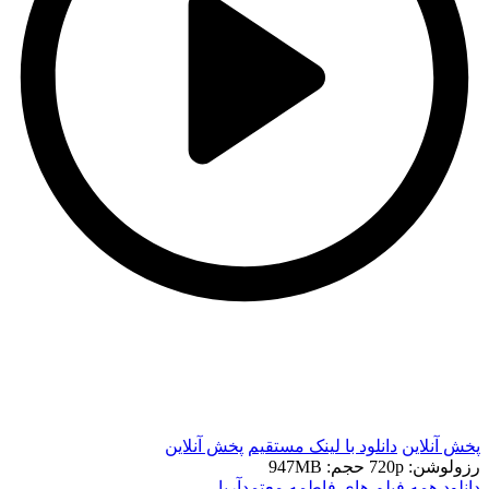
t
t
پخش آنلاین
دانلود با لينک مستقيم
پخش آنلاین
رزولوشن: 720p
حجم: 947MB
دانلود همه فیلم های فاطمه معتمدآریا