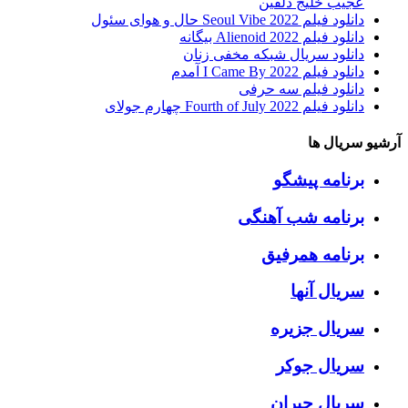
عجیب خلیج دلفین
دانلود فیلم Seoul Vibe 2022 حال و هوای سئول
دانلود فیلم Alienoid 2022 بیگانه
دانلود سریال شبکه مخفی زنان
دانلود فیلم I Came By 2022 آمدم
دانلود فیلم سه حرفی
دانلود فیلم Fourth of July 2022 چهارم جولای
آرشیو سریال ها
برنامه پیشگو
برنامه شب آهنگی
برنامه همرفیق
سریال آنها
سریال جزیره
سریال جوکر
سریال جیران