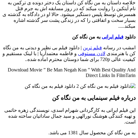
خلاصه داستان
به من نگاه کن داستان یک دختر دونده ی ترکمن به
نام آیتکین را روایت میکند که در روز مسابقه اش به جرم قتل
همسرش توسط پلیس دستگیر میشود. حالا او در دادگاه به گذشته ی
بسیار سخت و اتفاقتی را که در زندگی پشت سر گذشته اشاره
میکند.....
دانلود
فیلم ایرانی
به من نگاه کن
امشب در رسانه
فیلم ترین
| دانلود فیلم بی نظیر و دیدنی به من نگاه
کن با هنرمندی
لادن مستوفی
و فاطمه معتمدآریا | با لینک مستقیم و
کیفیت عالی 720p برای شما دوستان محترم اماده شده..
Download Movie ” Be Man Negah Kon ” With Best Quality And
Direct Links In FilmTarin
درباره فیلم سینمایی به من نگاه کن
این فیلم ایرانی به کارگردانی شهرام اسدی، نویسندگی زهره حاتمی
و تهیه کنندگی هوشنگ نورالهی و سید جمال ساداتیان ساخته شده
است.
به من نگاه کن محصول سال 1381 می باشد.