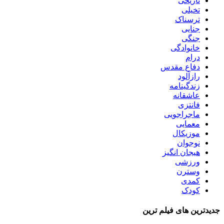
تاریخی
تخیلی
ترسناک
جنایی
جنگی
خانوادگی
درام
دفاع مقدس
رازآلود
زندگینامه
عاشقانه
فانتزی
ماجراجویی
معمایی
موزیکال
نوجوان
هیجان انگیز
ورزشی
وسترن
کمدی
کودک
جدیدترین های فیلم ترین