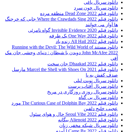
دانلود سریال یاغی
دانلود سریال خون سرد
دانلود فیلم 2022 Dead Zone منطقه مرده
دانلود فیلم Where the Crawdads Sing 2022 جایی که خرچنگ
ها آواز می خوانند
دانلود فیلم 2020 Invisible Evidence گواه نامرئی
دانلود فیلم One Way 2022 یک طرفه
دانلود فیلم All Hail 2022 زنده باد
دانلود مستند Running with the Devil: The Wild World of
John McAfee 2022 دویدن با شیطان : دنیای وحشی جان مک
آفی
دانلود فیلم Dhaakad 2022 جان سخت
دانلود فیلم Marcel the Shell with Shoes On 2021 مارسل
صدف کفش به پا
دانلود سریال نوبت لیلی
دانلود سریال آفتاب پرست
دانلود سریال روزی روزگاری در مریخ
دانلود سریال بی گناه
دانلود فیلم The Curious Case of Dolphin Bay 2022 مورد
عجیب خلیج دلفین
دانلود فیلم Seoul Vibe 2022 حال و هوای سئول
دانلود فیلم Alienoid 2022 بیگانه
دانلود سریال شبکه مخفی زنان
دانلود فیلم I Came By 2022 آمدم