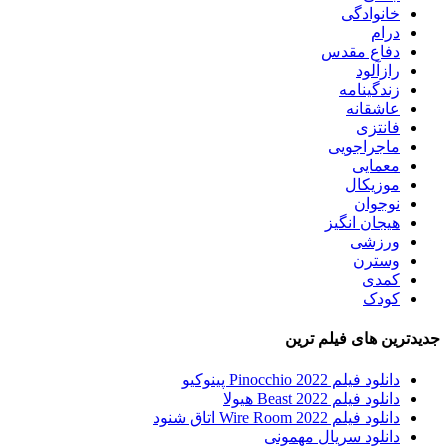
خانوادگی
درام
دفاع مقدس
رازآلود
زندگینامه
عاشقانه
فانتزی
ماجراجویی
معمایی
موزیکال
نوجوان
هیجان انگیز
ورزشی
وسترن
کمدی
کودک
جدیدترین های فیلم ترین
دانلود فیلم Pinocchio 2022 پینوکیو
دانلود فیلم Beast 2022 هیولا
دانلود فیلم Wire Room 2022 اتاق شنود
دانلود سریال مهمونی