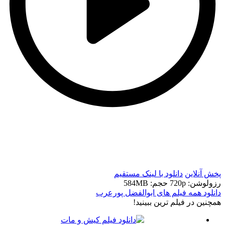
t
t
پخش آنلاین
دانلود با لينک مستقيم
رزولوشن: 720p
حجم: 584MB
دانلود همه فیلم های ابوالفضل پورعرب
همچنين در فيلم ترين ببينيد!