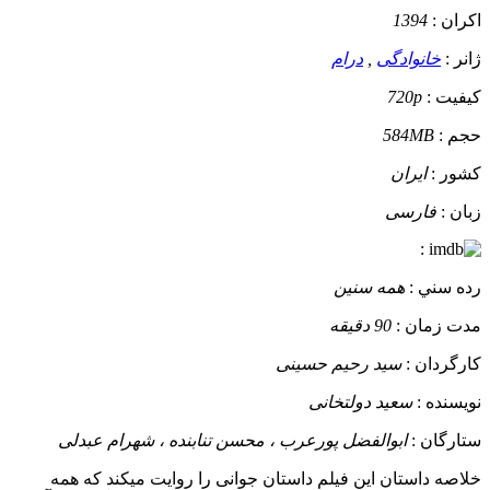
اکران :
1394
ژانر :
خانوادگی
,
درام
کيفيت :
720p
حجم :
584MB
کشور :
ایران
زبان :
فارسی
:
رده سني :
همه سنین
مدت زمان :
90 دقیقه
کارگردان :
سید رحیم حسینی
نويسنده :
سعید دولتخانی
ستارگان :
ابوالفضل پورعرب ، محسن تنابنده ، شهرام عبدلی
خلاصه داستان
این فیلم داستان جوانی را روایت میکند که همه