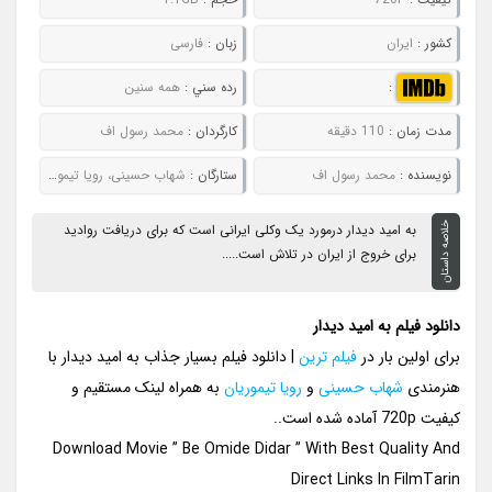
کشور :
ایران
زبان :
فارسی
:
رده سني :
همه سنین
مدت زمان :
110 دقیقه
کارگردان :
محمد رسول اف
نويسنده :
محمد رسول اف
ستارگان :
شهاب حسینی، رویا تیموریان، لیلا زارع، فرشته صدرعرفایی
خلاصه داستان
به امید دیدار درمورد یک وکلی ایرانی است که برای دریافت روادید
برای خروج از ایران در تلاش است.....
دانلود فیلم به امید دیدار
برای اولین بار در
فیلم ترین
| دانلود فیلم بسیار جذاب به امید دیدار با
هنرمندی
شهاب حسینی
و
رویا تیموریان
به همراه لینک مستقیم و
کیفیت 720p آماده شده است..
Download Movie ” Be Omide Didar ” With Best Quality And
Direct Links In FilmTarin