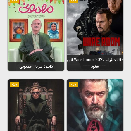
دانلود فیلم Wire Room 2022 اتاق
شنود
دانلود سریال مهمونی
ویژه
ویژه