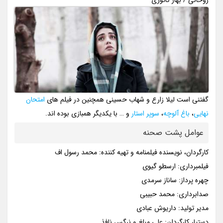
روحانی / بهار کاتوزی
گفتنی است لیلا زارع و شهاب حسینی همچنین در فیلم های
امتحان
نهایی
،
باغ آلوچه
،
سوپر استار
و … با یکدیگر همبازی بوده اند.
عوامل پشت صحنه
کارگردان، نویسنده فیلمنامه و تهیه کننده: محمد رسول اف
فیلمبرداری: ارسطو گیوی
چهره پرداز: ساناز سرمدی
صدابرداری: محمد حبیبی
مدیر تولید: داریوش عبادی
دستیار کارگردان: علی مبلغ و نرگس نافذ