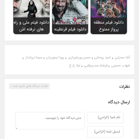
دانلود فیلم منطقه
دانلود فیلم ملی و راه
پرواز ممنوع
دانلود فیلم قرنطینه
های نرفته اش
,
,
,
,
,
آشا محرابی
امید روحانی
حسن پورشیرازی
رویا تیموریان
سیما تیرانداز
,
,
شهاب حسینی
فرشته صدرعرفایی
لیلا زارع
نظرات
تعداد ديدگاه هاي تاييد شده :
ارسال ديدگاه