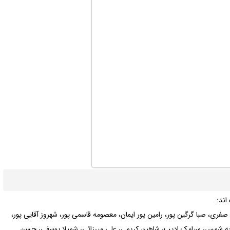
اند:
صفری، صبا گرگین پور، رامین پور ایمان، معصومه قاسمی پور، شهروز آقایی پور،
محبوبه شمس، سیامک ادیب، شاهین کریمی، علی میرزائی، شمیلا یوسفی، حسن