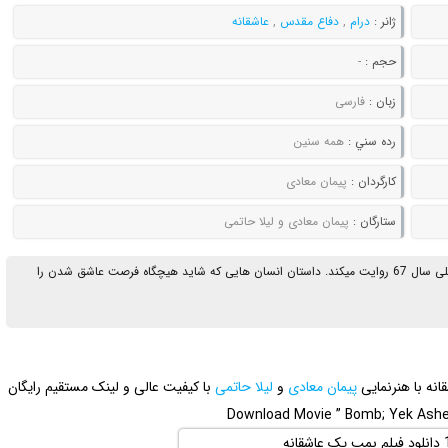
ژانر :
درام
,
دفاع مقدس
,
عاشقانه
حجم :
-
زبان :
فارسی
رده سني :
همه سنین
کارگردان :
پیمان معادی
ستارگان :
پیمان معادی و لیلا حاتمی
فیلم داستان زندگی چند نفر را در استرس و بحبوحه ی جنگ تحمیلی سال 67 روایت میکند. داستان انسان هایی که شاید هیچگاه فرصت عاشق شدن را
انه با هنرنمایی
پیمان معادی
و
لیلا حاتمی
با کیفیت عالی و لینک مستقیم رایگان
Download Movie ” Bomb; Yek Ashegh