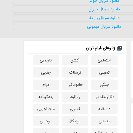
ژانرهای فیلم ترین
اجتماعی
اکشن
تاریخی
تخیلی
ترسناک
جنایی
جنگی
خانوادگی
درام
دفاع مقدس
رازآلود
زندگینامه
عاشقانه
فانتزی
ماجراجویی
معمایی
موزیکال
نوجوان