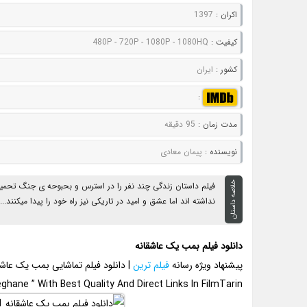
اکران :
1397
کيفيت :
480P - 720P - 1080P - 1080HQ
کشور :
ایران
:
مدت زمان :
95 دقیقه
نويسنده :
پیمان معادی
خلاصه داستان
نداشته اند اما عشق و امید در تاریکی نیز راه خود را پیدا میکنند...
دانلود فیلم بمب یک عاشقانه
پیشنهاد ویژه رسانه
فیلم ترین
| دانلود فیلم تماشایی بمب یک عاشق
ane ” With Best Quality And Direct Links In FilmTarin