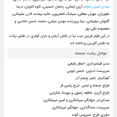
مهدی امینی خواه
، آرین ایمانی، رحمان حسینی، کاوه کاویان، درسا
غفوریان، مهران معافی، سیامک اشعریون، عالیه بیننده، لادن سلیمانی،
گلنوش سلیمانی، بیتا پرورنده، مهدی میامی، محمد حسن خادمی و
معصومه تقی پور.
در این فیلم فریبرز عرب نیا در نقش آرمان و باران کوثری در نقش برکت
به نقش آفرینی پرداخته اند.
عوامل پشت صحنه
مدیر فیلمبرداری: اصغر رفیعی
سرپرست تدوین: حسن ایوبی
آهنگساز: ناصر چشم آذر
طراح صحنه و لباس: ایرج رامین فر
طراح گریم: عاطفه رضوی و مهرداد شکرابی
صدابردار: جهانگیر میرشکاری و امین میرشکاری
سرپرست صداگذاری: جهانگیر میرشکاری
مجری طرح: سیروس الوند