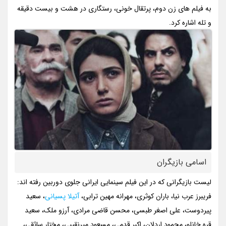
به فیلم های زن دوم، پرتقال خونی، رستگاری در هشت و بیست دقیقه
و تله اشاره کرد.
اسامی بازیگران
لیست بازیگرانی که در این فیلم سینمایی ایرانی جلوی دوربین رفته اند:
فریبرز عرب نیا، باران کوثری، مهرانه مهین ترابی،
آتیلا پسیانی
، سعید
پیردوست، علی اصغر طبسی، محسن قاضی مرادی، آرزو ملک، سعید
قره خانلو، محمود اردلان، اکبر قدمی، مسعود میرنقیبی، مختار سائقی،