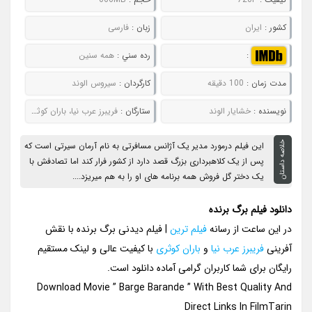
کشور :
ایران
زبان :
فارسی
:
رده سني :
همه سنین
مدت زمان :
100 دقیقه
کارگردان :
سیروس الوند
نويسنده :
خشایار الوند
ستارگان :
فریبرز عرب نیا، باران کوثری، آتیلا پسیانی، مهرانه مهین ترابی
خلاصه داستان
این فیلم درمورد مدیر یک آژانس مسافرتی به نام آرمان سیرتی است که
پس از یک کلاهبرداری بزرگ قصد دارد از کشور فرار کند اما تصادفش با
یک دختر گل فروش همه برنامه های او را به هم میریزد....
دانلود فیلم برگ برنده
در این ساعت از رسانه
فیلم ترین
| فیلم دیدنی برگ برنده با نقش
آفرینی
فریبرز عرب نیا
و
باران کوثری
با کیفیت عالی و لینک مستقیم
رایگان برای شما کاربران گرامی آماده دانلود است.
Download Movie ” Barge Barande ” With Best Quality And
Direct Links In FilmTarin