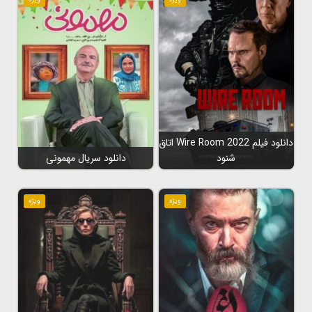
دانلود فیلم Wire Room 2022 اتاق
شنود
دانلود سریال مهمونی
ویژه
ویژه