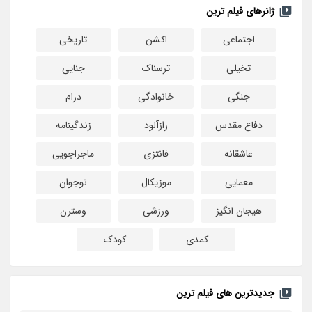
ژانرهای فیلم ترین
اجتماعی
اکشن
تاریخی
تخیلی
ترسناک
جنایی
جنگی
خانوادگی
درام
دفاع مقدس
رازآلود
زندگینامه
عاشقانه
فانتزی
ماجراجویی
معمایی
موزیکال
نوجوان
هیجان انگیز
ورزشی
وسترن
کمدی
کودک
جدیدترین های فیلم ترین