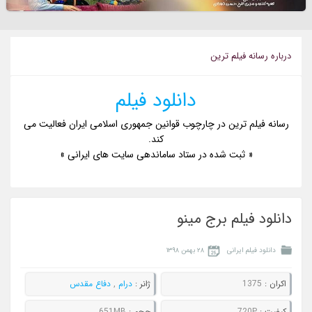
درباره رسانه فيلم ترين
دانلود فیلم
رسانه فیلم ترین در چارچوب قوانین جمهوری اسلامی ایران فعالیت می
کند.
« ثبت شده در ستاد ساماندهی سایت های ایرانی »
دانلود فیلم برج مینو
دانلود فیلم ایرانی
۲۸ بهمن ۱۳۹۸
اکران :
1375
ژانر :
درام
,
دفاع مقدس
کيفيت :
720P
حجم :
651MB