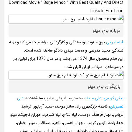
Download Movie ” Borje Minoo ” With Best Quality And Direct
Links In FilmTarin
درباره برج مینو
فیلم ایرانی
برج مینوبه نویسندگی و کارگردانی ابراهیم حاتمی کیا و تهیه
کنندگی مجید مدرسی و محمد مهدی دادگو ساخته شده است.
این فیلم محصول سال 1374 می باشد و در سال 1375 برای اولین بار
در سینماهای سرتاسر ایران اکران شد.
بازیگران برج مینو
نیکی کریمی
،
علی مصفا
، محمدرضا شریفی‌ نیا، پریسا شاهنده،
علی
نصیریان
، فاطمه بزرگمهری راد، ساناز موحد، حمید آریاپور، فرشید
قربانی، بهناز فرهنگ دوست، لیلا فلاح، لیلا شیرمرد، مهران تاجیک، مینو
جعفرزاده، نازنین کریمی، جهان نعمتی، ناهید صداقتی، میترا اخوان،
شعله مافی، سیدجلال طباطبایی در این فیلم ایرانی به ایفای نقش