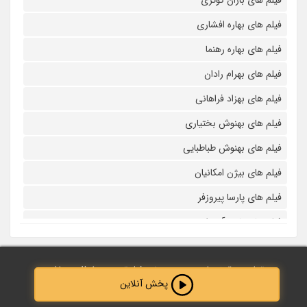
فیلم های باران کوثری
فیلم های بهاره افشاری
فیلم های بهاره رهنما
فیلم های بهرام رادان
فیلم های بهزاد فراهانی
فیلم های بهنوش بختیاری
فیلم های بهنوش طباطبایی
فیلم های بیژن امکانیان
فیلم های پارسا پیروزفر
فیلم های پانته آ بهرام
فیلم های پولاد کیمیایی
تمامی حقوق مادی و معنوی نزد فیلم‌ترین محفوظ می‌باشد.
فیلم های پویا امینی
پخش آنلاین
طراحی و پشتیبانی توسط :
Abdolahi40
فیلم های پژمان بازغی
Created by Adrien Coquet
from the Noun Project