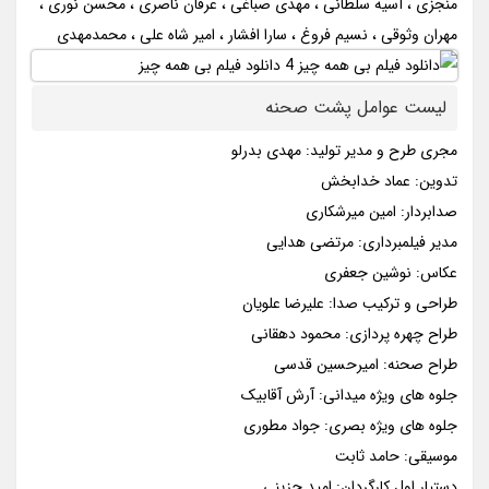
منجزی ، آسیه سلطانی ، مهدی صباغی ، عرفان ناصری ، محسن نوری ،
مهران وثوقی ، نسیم فروغ ، سارا افشار ، امیر شاه علی ، محمدمهدی
لیست عوامل پشت صحنه
مجری طرح و مدیر تولید: مهدی بدرلو
تدوین: عماد خدابخش
صدابردار: امین میرشکاری
مدیر فیلمبرداری: مرتضی هدایی
عکاس: نوشین جعفری
طراحی و ترکیب صدا: علیرضا علویان
طراح چهره پردازی: محمود دهقانی
طراح صحنه: امیرحسین قدسی
جلوه های ویژه میدانی: آرش آقابیک
جلوه های ویژه بصری: جواد مطوری
موسیقی: حامد ثابت
دستیار اول کارگردان: امید جزینی