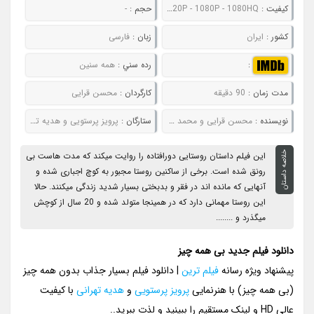
کيفيت :
480P - 720P - 1080P - 1080HQ
حجم :
-
کشور :
ایران
زبان :
فارسی
:
رده سني :
همه سنین
مدت زمان :
90 دقیقه
کارگردان :
محسن قرایی
نويسنده :
محسن قرایی و محمد داودی
ستارگان :
پرویز پرستویی و هدیه تهرانی
خلاصه داستان
این فیلم داستان روستایی دورافتاده را روایت میکند که مدت هاست بی
رونق شده است. برخی از ساکنین روستا مجبور به کوچ اجباری شده و
آنهایی که مانده اند در فقر و بدبختی بسیار شدید زندگی میکنند. حالا
این روستا مهمانی دارد که در همینجا متولد شده و 20 سال از کوچش
میگذرد و ........
دانلود فیلم جدید بی همه چیز
پیشنهاد ویژه رسانه
فیلم ترین
| دانلود فیلم بسیار جذاب بدون همه چیز
(بی همه چیز) با هنرنمایی
پرویز پرستویی
و
هدیه تهرانی
با کیفیت
عالی HD و لینک مستقیم را ببینید و لذت ببرید..