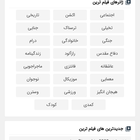
ژانرهای فیلم ترین
اجتماعی
اکشن
تاریخی
تخیلی
ترسناک
جنایی
جنگی
خانوادگی
درام
دفاع مقدس
رازآلود
زندگینامه
عاشقانه
فانتزی
ماجراجویی
معمایی
موزیکال
نوجوان
هیجان انگیز
ورزشی
وسترن
کمدی
کودک
جدیدترین های فیلم ترین