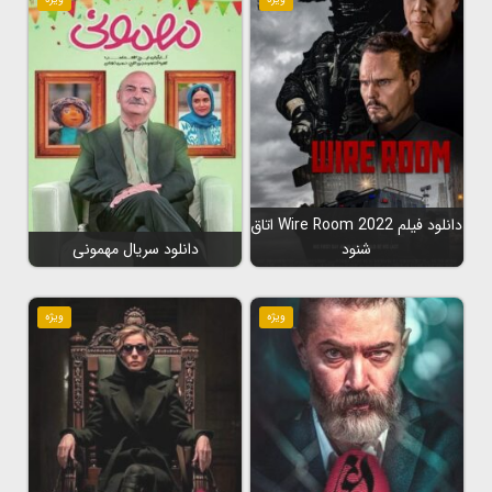
دانلود فیلم Wire Room 2022 اتاق
شنود
دانلود سریال مهمونی
ویژه
ویژه