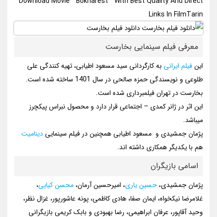
Download Movie ” Bokharest ” With Best Quality And Direct
Links In FilmTarin
معرفی فیلم سینمایی بخارست
این
فیلم ایرانی
به کارگردانی سید مسعود اطیابی، تهیه کنندگی علی
طلوعی و نویسندگی حمزه صالحی در سال 1401 ساخته شده است.
بخارست در تهران فیلمبرداری شده است.
این اثر در ژانر کمدی – اجتماعی قرار دارد و محصول نبراس پیکچرز
میباشد.
پژمان جمشیدی و مسعود اطیابی همچنین در فیلم سینمایی
دینامیت
هم با یکدیگر همکاری داشته اند.
اسامی بازیگران
پژمان جمشیدی،
حسین یاری
، امیرحسین آرمان،
محسن کیایی
،
غلامرضا نیکخواه، ایمان صفا، هادی کاظمی، پونه عاشورپور، غزال نظر،
وحید آقاپور، عرفان ابراهیمی، رضا بهبودی و بابک کریمی بازیگرانی