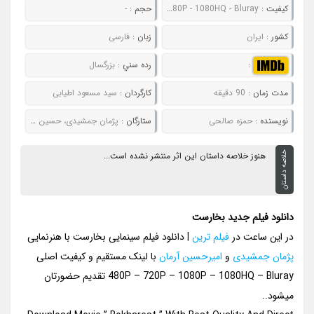
کيفيت :
480P - 720P - 1080P - 1080HQ - Bluray
حجم :
-
کشور :
ایران
زبان :
فارسی
:
رده سني :
بزرگسال
مدت زمان :
90 دقیقه
کارگردان :
سید مسعود اطیابی
نويسنده :
حمزه صالحی
ستارگان :
پژمان جمشیدی، حسین یاری، امیرحسین آرمان و هادی کاظمی
خلاصه داستان
هنوز خلاصه داستان این اثر منتشر نشده است...
دانلود فیلم جدید بخارست
در این ساعت در
فیلم ترین
| دانلود فیلم سینمایی بخارست با هنرنمایی
پژمان جمشیدی
و
امیرحسین آرمان
با لینک مستقیم و کیفیت اصلی
480P – 720P – 1080P – 1080HQ – Bluray تقدیم حضورتان
میشود..