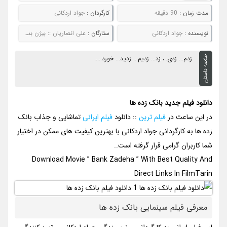
مدت زمان :
90 دقیقه
کارگردان :
جواد اردکانی
نويسنده :
جواد اردکانی
ستارگان :
علی انصاریان :: بیژن بنفشه خواه :: نسرین مقانلو :: سحر قریشی
خلاصه داستان
زدم... زدی..، زد... زدیم... زدید... خورد.....
دانلود فیلم جدید بانک زده ها
در این ساعت در
فیلم ترین
:: دانلود
فیلم ایرانی
تماشایی و جذاب بانک
زده ها به کارگردانی جواد اردکانی با بهترین کیفیت های ممکن در اختیار
شما کاربران گرامی قرار گرفته است..
Download Movie ” Bank Zadeha ” With Best Quality And
Direct Links In FilmTarin
معرفی فیلم سینمایی بانک زده ها