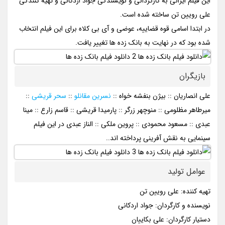
این فیلم ایرانی به کارگردانی و نویسندگی جواد اردکانی و تهیه کنندگی
علی رویین تن ساخته شده است.
در ابتدا اسامی قوه قضاییه، عوضی و آی بی کلاه برای این فیلم انتخاب
شده بود که در نهایت به بانک زده ها تغییر یافت.
بازیگران
علی انصاریان :: بیژن بنفشه خواه ::
نسرین مقانلو
::
سحر قریشی
::
میرطاهر مظلومی :: منوچهر زرگر :: پارمیدا قریشی :: قاسم زارع :: مینا
عبدی :: مسعود محمودی :: پروین ملکی :: الناز عبدی در این فیلم
سینمایی به نقش آفرینی پرداخته اند..
عوامل تولید
تهیه کننده: علی رویین تن
نویسنده و کارگردان: جواد اردکانی
دستیار کارگردان: علی بکاییان