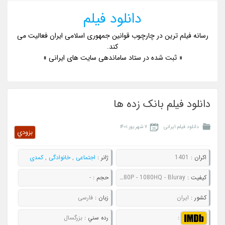
دانلود فیلم
رسانه فیلم ترین در چارچوب قوانین جمهوری اسلامی ایران فعالیت می
کند.
« ثبت شده در ستاد ساماندهی سایت های ایرانی »
دانلود فیلم بانک زده ها
دانلود فیلم ایرانی
۷ شهریور ۱۴۰۱
بزودي
اکران :
1401
ژانر :
اجتماعی
,
خانوادگی
,
کمدی
کيفيت :
480P - 720P - 1080P - 1080HQ - Bluray
حجم :
-
کشور :
ایران
زبان :
فارسی
:
رده سني :
بزرگسال