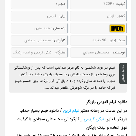
کيفيت :
720P
حجم :
-
کشور :
ایران
زبان :
فارسی
:
رده سني :
همه سنین
مدت زمان :
90 دقیقه
کارگردان :
محمدعلی سجادی
نويسنده :
محمدعلی سجادی
ستارگان :
نیکی کریمی و امین زندگانی
خلاصه داستان
فیلم در مورد شخصی به نام هرمز هدایتی است که پس از ورشکستگی
برای رها شدن از دست طلبکاران به همراه برادرش حامد یک آتش
سوزی را صحنه سازی کرده و به دنبال آن فرار میکند. رویا همسر هرمز
نیز که حامد را در مرگ شوهرش مقصر میداند ........
دانلود فیلم قدیمی بازیگر
در این ساعت در رسانه معتبر
فیلم ترین
/ دانلود فیلم بسیار جذاب
بازیگر با بازی
نیکی کریمی
و کارگردانی محمدعلی سجادی با کیفیت
فوق العاده و لینک رایگان