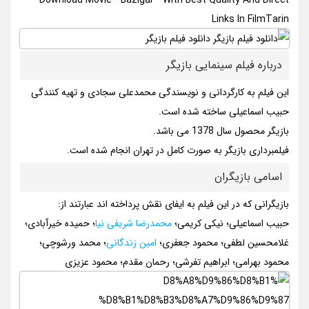
Download Movie ” Bazigar ” With Best Quality And Direct
Links In FilmTarin
درباره فیلم سینمایی بازیگر
این فیلم به کارگردانی و نویسندگی محمدعلی سجادی و تهیه کنندگی
حبیب اسماعیلی ساخته شده است.
بازیگر محصول سال 1378 می باشد.
فیلمبرداری بازیگر به صورت کامل در تهران انجام شده است.
اسامی بازیگران
بازیگرانی که در این فیلم به ایفای نقش پرداخته اند عبارتند از:
حبیب اسماعیلی؛ نیکی کریمی؛
محمدرضا شریفی نیا
؛ حمیده خیرآبادی؛
غلامحسین لطفی؛ محمود جعفری؛
امین زندگانی
؛ محمد ورشوچی؛
محمود بهرامی؛ ابراهیم تفرشی؛ رحمان مقدم؛ محمود عزیزی