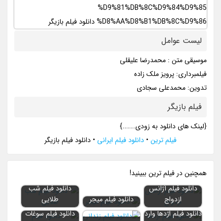
لیست عوامل
موسیقی متن : محمدرضا علیقلی
فیلمبرداری: پرویز ملک زاده
تدوین: محمدعلی سجادی
فیلم بازیگر
{لینک های دانلود به زودی……..}
فیلم ترین
•
دانلود فیلم ایرانی
•
دانلود فیلم بازیگر
همچنين در فيلم ترين ببينيد!
دانلود فیلم آژانس
دانلود فیلم شب
ازدواج
دانلود فیلم میجر
طلایی
دانلود فیلم اژدها وارد
دانلود فیلم سوغات