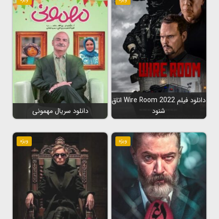
دانلود فیلم Wire Room 2022 اتاق
شنود
دانلود سریال مهمونی
ویژه
ویژه