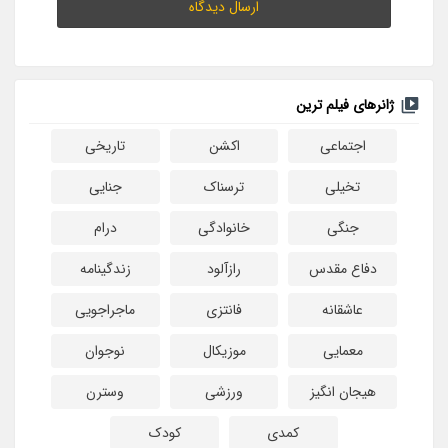
ژانرهای فیلم ترین
اجتماعی
اکشن
تاریخی
تخیلی
ترسناک
جنایی
جنگی
خانوادگی
درام
دفاع مقدس
رازآلود
زندگینامه
عاشقانه
فانتزی
ماجراجویی
معمایی
موزیکال
نوجوان
هیجان انگیز
ورزشی
وسترن
کمدی
کودک