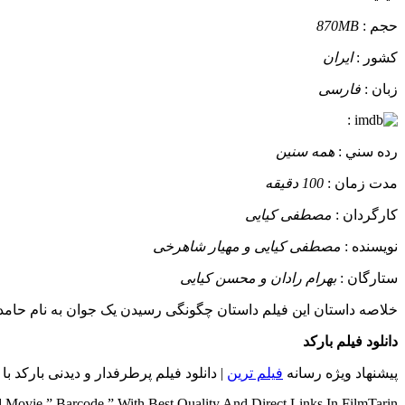
حجم :
870MB
کشور :
ایران
زبان :
فارسی
:
رده سني :
همه سنین
مدت زمان :
100 دقیقه
کارگردان :
مصطفی کیایی
نويسنده :
مصطفی کیایی و مهیار شاهرخی
ستارگان :
بهرام رادان و محسن کیایی
خلاصه داستان
این فیلم داستان چگونگی رسیدن یک جوان به نام حامد
دانلود فیلم بارکد
پیشنهاد ویژه رسانه
فیلم ترین
| دانلود فیلم پرطرفدار و دیدنی بارکد با
Movie ” Barcode ” With Best Quality And Direct Links In FilmTarin