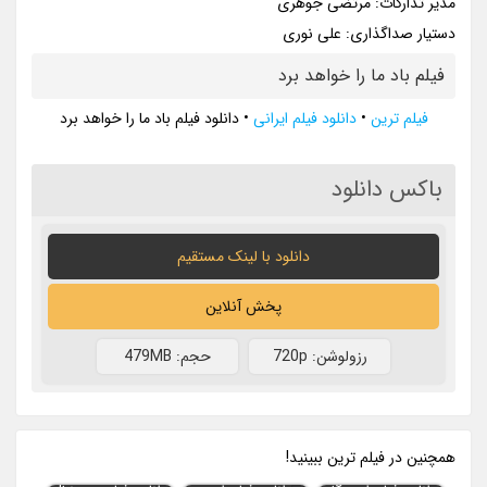
مدیر تدارکات: مرتضی جوهری
دستیار صداگذاری: علی نوری
فیلم باد ما را خواهد برد
فیلم ترین
•
دانلود فیلم ایرانی
•
دانلود فیلم باد ما را خواهد برد
باکس دانلود
دانلود با لينک مستقيم
پخش آنلاین
رزولوشن: 720p
حجم: 479MB
همچنين در فيلم ترين ببينيد!