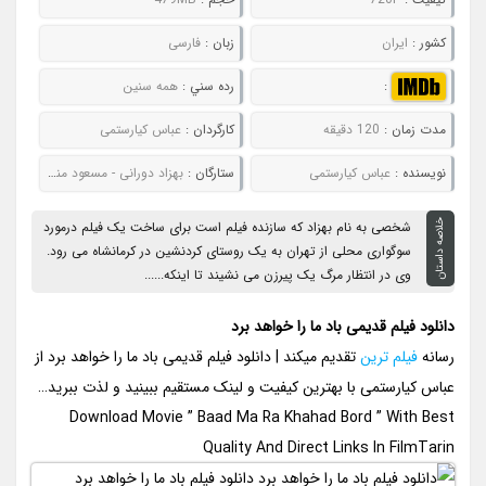
کشور :
ایران
زبان :
فارسی
:
رده سني :
همه سنین
مدت زمان :
120 دقیقه
کارگردان :
عباس کیارستمی
نويسنده :
عباس کیارستمی
ستارگان :
بهزاد دورانی - مسعود منصوری
خلاصه داستان
شخصی به نام بهزاد که سازنده فیلم است برای ساخت یک فیلم درمورد
سوگواری محلی از تهران به یک روستای کردنشین در کرمانشاه می رود.
وی در انتظار مرگ یک پیرزن می نشیند تا اینکه......
دانلود فیلم قدیمی باد ما را خواهد برد
رسانه
فیلم ترین
تقدیم میکند | دانلود فیلم قدیمی باد ما را خواهد برد از
عباس کیارستمی با بهترین کیفیت و لینک مستقیم ببینید و لذت ببرید…
Download Movie ” Baad Ma Ra Khahad Bord ” With Best
Quality And Direct Links In FilmTarin