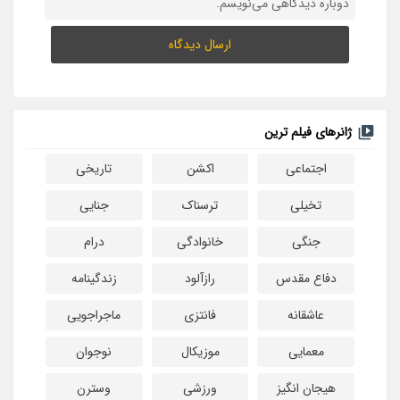
دوباره دیدگاهی می‌نویسم.
ژانرهای فیلم ترین
اجتماعی
اکشن
تاریخی
تخیلی
ترسناک
جنایی
جنگی
خانوادگی
درام
دفاع مقدس
رازآلود
زندگینامه
عاشقانه
فانتزی
ماجراجویی
معمایی
موزیکال
نوجوان
هیجان انگیز
ورزشی
وسترن