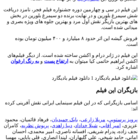
این فیلم در سی و چهارمین دوره جشنواره فیلم فجر، نامزد دریافت
شش سیمرغ بلورین و در نهایت برنده دو سیمرغ بلورین در بخش
های بهترین بازیگر نقش اول مرد و بهترین جلوه های ویژه بصری و
میدانی شده است.
فروش گیشه این اثر حدود ۸ میلیارد و ۴۰۰ میلیون تومان بوده
است.
این فیلم در ژانر درام و اکشن ساخته شده است. از دیگر فیلم‌های
اکشن ابراهیم حاتمی کیا میتوان به
ارتفاع پست
و
به رنگ ارغوان
اشاره کرد.
بازیگران این فیلم
اسامی بازیگرانی که در این فیلم سینمایی ایرانی نقش آفرینی کرده
اند:
پرویز پرستویی
،
مریلا زارعی
،
بابک حمیدیان
، فرهاد قائمیان، محمود
عزیزی،
امیر آقایی
،
شیلا خداداد
،
دیبا زاهدی
،
پریوش نظریه
، کامران
نجف زاده، پدرام شریفی، افسانه ناصری، امیر محمدی، احسان
امانی، حامد شیخی، علی گلبهاران، لیندا انصاری، قلی بابایی، مهسا