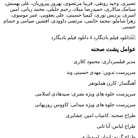
نصیری، وحید رونقی، فریبا مرتضوی، بهروز پیروزیان، علی بهمنش،
سیامک سالاری، حمیدرضا میلاد، رحیم جلیلی، محمد ربانی، امین
امیری، پردیس نوری، کیمیا حسینی، علی یعقوبی، عمر موسوی،
زهرا شاملو، محمد حاتمی، مرتضی داوودی، افشین صیامی و حسام
حسنی.
عوامل پشت صحنه
مدیر فیلمبرداری: محمود کلاری
سرپرست تدوین: مهدی حسینی وند
آهنگساز: کارن همایونفر
سرپرست جلوه های ویژه بصری: سیدهادی اسلامی
سرپرست جلوه های ویژه میدانی: کاووس روزبهانی
طراح صحنه: کامیاب امین عشایری
طراح لباس: آنا ثانی
طراح گریم: ایمان امیدواری