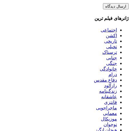
ژانرهای فیلم ترین
اجتماعی
اکشن
تاریخی
تخیلی
ترسناک
جنایی
جنگی
خانوادگی
درام
دفاع مقدس
رازآلود
زندگینامه
عاشقانه
فانتزی
ماجراجویی
معمایی
موزیکال
نوجوان
هیجان انگیز