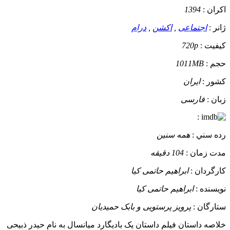
اکران :
1394
ژانر :
اجتماعی
,
اکشن
,
درام
کيفيت :
720p
حجم :
1011MB
کشور :
ایران
زبان :
فارسی
:
رده سني :
همه سنین
مدت زمان :
104 دقیقه
کارگردان :
ابراهیم حاتمی کیا
نويسنده :
ابراهیم حاتمی کیا
ستارگان :
پرویز پرستویی و بابک حمیدیان
خلاصه داستان
فیلم داستان یک بادیگارد میانسال به نام حیدر ذبیحی