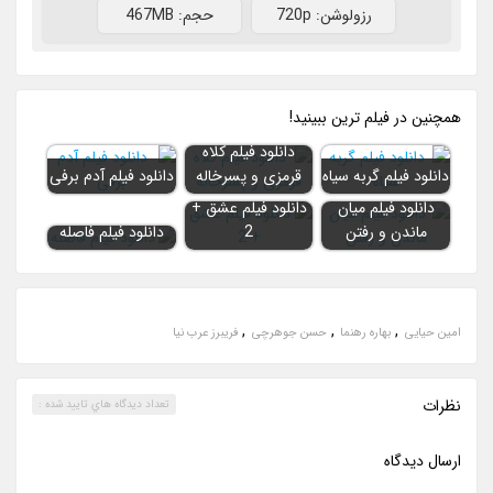
رزولوشن: 720p
حجم: 467MB
همچنين در فيلم ترين ببينيد!
دانلود فیلم کلاه
دانلود فیلم گربه سیاه
قرمزی و پسرخاله
دانلود فیلم آدم برفی
دانلود فیلم میان
دانلود فیلم عشق +
ماندن و رفتن
2
دانلود فیلم فاصله
,
,
,
امین حیایی
بهاره رهنما
حسن جوهرچی
فریبرز عرب نیا
نظرات
تعداد ديدگاه هاي تاييد شده :
ارسال ديدگاه