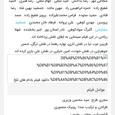
شجاعی مهر . رضا بدخش . امید متقی . الهام متقی . رضا قنبری . حمید
شفیع زاده . حمزه ابراهیمی راد . مهین ماجد . جمشید بهین شاد . رضا
قنادی . مجید ستوده . فرامرز محمدعلیزاده . پرویز شفیع زاده . صمد
پرویس . مهدی کوهی . علی پروانه . فرهاد خان محمدی .
جمشید
مشایخی
. گلبرگ سوادکوهی . نادر اصلان پور . امیر بخشنده . شهلا
ریاحی در این فیلم سینمایی به ایفای نقش پرداخته اند.
فریبرز عرب نیا در نقش تاری، بهاره رهنما در نقش ترگل، حسن
جوهرچی در نقش جودت، امین حیایی در نقش علی بازی کرده اند.
عوامل فیلم
مجری طرح: سید محسن وزیری
طراحی و ترکیب صدا: روبیک منصوری
فیلمبرداری: مجتبی رحیمی