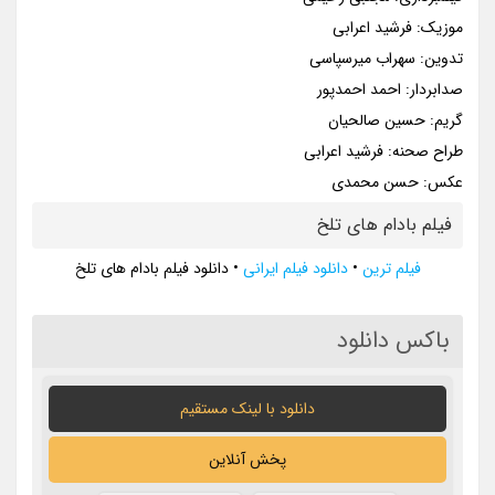
موزیک: فرشید اعرابی
تدوین: سهراب میرسپاسی
صدابردار: احمد احمدپور
گریم: حسین صالحیان
طراح صحنه: فرشید اعرابی
عکس: حسن محمدی
فیلم بادام های تلخ
فیلم ترین
•
دانلود فیلم ایرانی
•
دانلود فیلم بادام های تلخ
باکس دانلود
دانلود با لينک مستقيم
پخش آنلاین