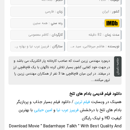
کشور :
ایران
زبان :
فارسی
:
رده سني :
همه سنین
مدت زمان :
82 دقیقه
کارگردان :
کاظم معصومی
نويسنده :
هاشم میرطالبی، سید محسن وزیری و عبدالرضا منجزی
ستارگان :
فریبرز عرب نیا و بهاره رهنما
خلاصه داستان
درمورد مهندس زرین است که صاحب کارخانه پار الکتریک می باشد و
در جهت خود کفایی کشور بسیار تلاش کرده ناگهان با یک قاچاقچی ارز
در میفتد. در این میان قاچاقچی ها 3 نفر از همکاران مهندس زرین را
ترور میکنند....
دانلود فیلم قدیمی بادام های تلخ
همینک در وبسایت
فیلم ترین
/ دانلود فیلم بسیار جذاب و پربازیگر
بادام های تلخ با درخشش
فریبرز عرب نیا
و
امین حیایی
با بهترین
کیفیت HD و لینک رایگان
Download Movie ” Badamhaye Talkh ” With Best Quality And