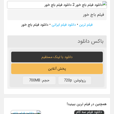
فیلم باج خور
فیلم ترین
•
دانلود فیلم ایرانی
•
دانلود فیلم باج خور
باکس دانلود
دانلود با لينک مستقيم
پخش آنلاین
رزولوشن: 720p
حجم: 700MB
همچنين در فيلم ترين ببينيد!
دانلود فیلم سه کام