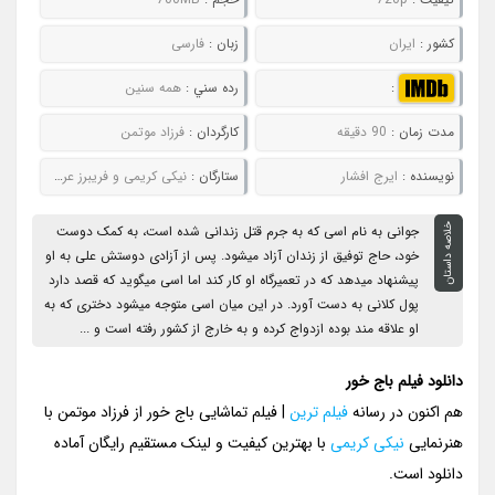
کشور :
ایران
زبان :
فارسی
:
رده سني :
همه سنین
مدت زمان :
90 دقیقه
کارگردان :
فرزاد موتمن
نويسنده :
ایرج افشار
ستارگان :
نیکی کریمی و فریبرز عرب نیا
خلاصه داستان
جوانی به نام اسی که به جرم قتل زندانی شده است، به کمک دوست
خود، حاج توفیق از زندان آزاد میشود. پس از آزادی دوستش علی به او
پیشنهاد میدهد که در تعمیرگاه او کار کند اما اسی میگوید که قصد دارد
پول کلانی به دست آورد. در این میان اسی متوجه میشود دختری که به
او علاقه مند بوده ازدواج کرده و به خارج از کشور رفته است و ...
دانلود فیلم باج خور
هم اکنون در رسانه
فیلم ترین
| فیلم تماشایی باج خور از فرزاد موتمن با
هنرنمایی
نیکی کریمی
با بهترین کیفیت و لینک مستقیم رایگان آماده
دانلود است.