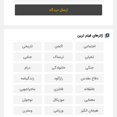
ژانرهای فیلم ترین
اجتماعی
اکشن
تاریخی
تخیلی
ترسناک
جنایی
جنگی
خانوادگی
درام
دفاع مقدس
رازآلود
زندگینامه
عاشقانه
فانتزی
ماجراجویی
معمایی
موزیکال
نوجوان
هیجان انگیز
ورزشی
وسترن