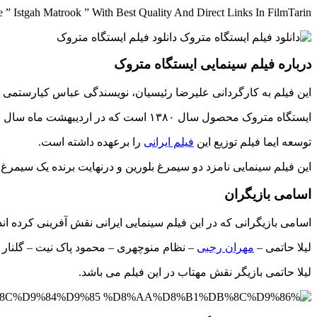
” Istgah Matrook ” With Best Quality And Direct Links In FilmTarin
درباره فیلم سینمایی ایستگاه متروک
این فیلم به کارگردانی علیرضا رئیسیان، نویسندگی عباس کیارستمی و
ایستگاه متروک محصول سال ۱۳۸۰ است که در اردیبهشت ماه سال ۱۳۸۲ اکران شده است.
توسعه ایما فیلم توزیع این
فیلم ایرانی
را برعهده داشته است.
این فیلم سینمایی نامزد دو سیمرغ بلورین و درنهایت برنده یک سیمرغ
اسامی بازیگران
اسامی بازیگرانی که در این فیلم سینمایی ایرانی نقش آفرینی کرده اند
لیلا حاتمی –
مهران رجبی
– نظام منوچهری – محمود پاک نیت – گلنار 
لیلا حاتمی بازیگر نقش مهتاب در این فیلم می باشد.