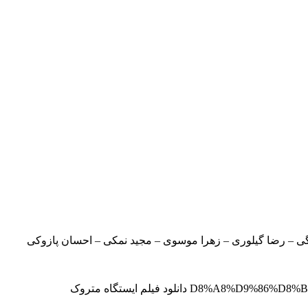
یگی – رضا گیلوری – زهرا موسوی – مجید نمکی – احسان پازوکی