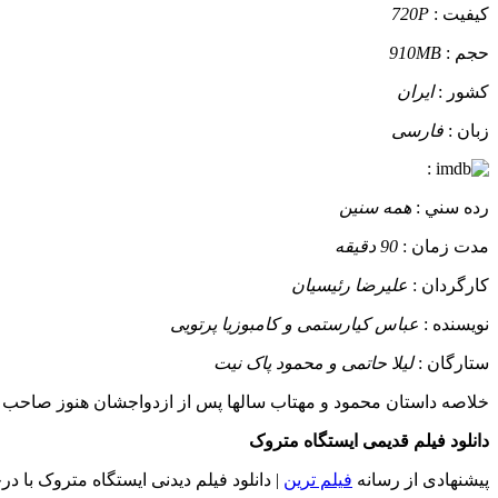
کيفيت :
720P
حجم :
910MB
کشور :
ایران
زبان :
فارسی
:
رده سني :
همه سنین
مدت زمان :
90 دقیقه
کارگردان :
علیرضا رئیسیان
نويسنده :
عباس کیارستمی و کامبوزیا پرتویی
ستارگان :
لیلا حاتمی و محمود پاک نیت
خلاصه داستان
محمود و مهتاب سالها پس از ازدواجشان هنوز صاحب فرزند
دانلود فیلم قدیمی ایستگاه متروک
پیشنهادی از رسانه
فیلم ترین
| دانلود فیلم دیدنی ایستگاه متروک با