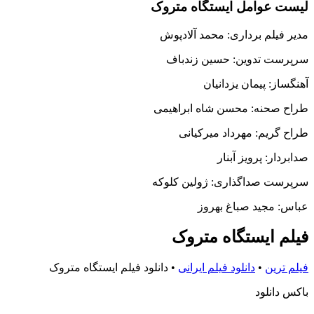
لیست عوامل ایستگاه متروک
مدیر فیلم برداری: محمد آلادپوش
سرپرست تدوین: حسین زندباف
آهنگساز: پیمان یزدانیان
طراح صحنه: محسن شاه ابراهیمی
طراح گریم: مهرداد میرکیانی
صدابردار: پرویز آبنار
سرپرست صداگذاری: ژولین کلوکه
عباس: مجید صباغ بهروز
فیلم ایستگاه متروک
فیلم ترین
•
دانلود فیلم ایرانی
•
دانلود فیلم ایستگاه متروک
باکس دانلود