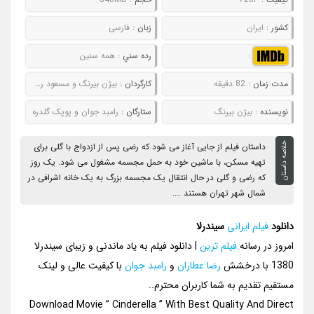
کشور :
ایران
زبان :
فارسی
:
رده سني :
همه سنین
مدت زمان :
82 دقیقه
کارگردان :
بیژن بیرنگ و مسعود رسام
نويسنده :
بیژن بیرنگ
ستارگان :
رامبد جوان و پوپک گلدره
خلاصه داستان
داستان فیلم از جایی آغاز می شود که رضی پس از ازدواج با گلی برای
تهیه مسکن، با ماشین خود به حمل مجسمه مشغول می شود. یک روز
که رضی و گلی در حال انتقال یک مجسمه بزرگ به یک خانه اشرافی در
شمال شهر تهران هستند ....
دانلود
فیلم ایرانی
سیندرلا
امروز در رسانه
فیلم ترین
| دانلود فیلم به یاد ماندنی و زیبای سیندرلا
1380 با درخشش
رضا عطاران
و
رامبد جوان
با کیفیت عالی و لینک
مستقیم تقدیم به شما کاربران محترم..
Download Movie ” Cinderella ” With Best Quality And Direct