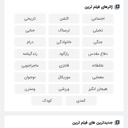
ژانرهای فیلم ترین
اجتماعی
اکشن
تاریخی
تخیلی
ترسناک
جنایی
جنگی
خانوادگی
درام
دفاع مقدس
رازآلود
زندگینامه
عاشقانه
فانتزی
ماجراجویی
معمایی
موزیکال
نوجوان
هیجان انگیز
ورزشی
وسترن
کمدی
کودک
جدیدترین های فیلم ترین