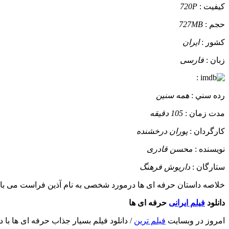
کيفيت :
720P
حجم :
727MB
کشور :
ایران
زبان :
فارسی
:
رده سني :
همه سنین
مدت زمان :
105 دقیقه
کارگردان :
پوران درخشنده
نويسنده :
محسن قادری
ستارگان :
داریوش فرهنگ
خلاصه داستان
حرفه ای ها درمورد شخصی به نام آذین فراست می باشد 
دانلود
فیلم ایرانی
حرفه ای ها
امروز در وبسایت
فیلم ترین
/ دانلود فیلم بسیار جذاب حرفه ای ها ب