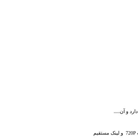
د و آن.....
یم