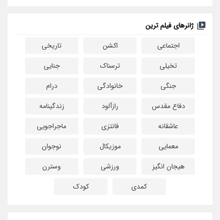
ژانرهای فیلم ترین
اجتماعی
اکشن
تاریخی
تخیلی
ترسناک
جنایی
جنگی
خانوادگی
درام
دفاع مقدس
رازآلود
زندگینامه
عاشقانه
فانتزی
ماجراجویی
معمایی
موزیکال
نوجوان
هیجان انگیز
ورزشی
وسترن
کمدی
کودک