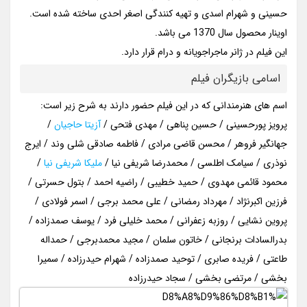
حسینی و شهرام اسدی و تهیه کنندگی اصغر احدی ساخته شده است.
اوینار محصول سال 1370 می باشد.
این فیلم در ژانر ماجراجویانه و درام قرار دارد.
اسامی بازیگران فیلم
اسم های هنرمندانی که در این فیلم حضور دارند به شرح زیر است:
پرویز پورحسینی / حسین پناهی / مهدی فتحی /
آزیتا حاجیان
/
جهانگیر فروهر / محسن قاضی مرادی / فاطمه صادقی شلی وند / ایرج
نوذری / سیامک اطلسی / محمدرضا شریفی‌ نیا /
ملیکا شریفی نیا
/
محمود قائمی مهدوی / حمید خطیبی / راضیه احمد / بتول حسرتی /
فرزین اکبرنژاد / مهرداد رمضانی / علی محمد برجی / اسمر فولادی /
پروین نشایی / روزبه زعفرانی / محمد خلیلی فرد / یوسف صمدزاده /
بدرالسادات برنجانی / خاتون سلمان / مجید محمدبرجی / حمداله
طاعتی / فریده صابری / توحید صمدزاده / شهرام حیدرزاده / سمیرا
بخشی / مرتضی بخشی / سجاد حیدرزاده