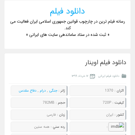
دانلود فیلم
رسانه فیلم ترین در چارچوب قوانین جمهوری اسلامی ایران فعالیت می
کند.
« ثبت شده در ستاد ساماندهی سایت های ایرانی »
دانلود فیلم اوینار
دانلود فیلم ایرانی
۱۷ خرداد ۱۳۹۹
اکران :
1370
ژانر :
جنگی
,
درام
,
دفاع مقدس
کيفيت :
720P
حجم :
782MB
کشور :
ایران
زبان :
فارسی
:
رده سني :
همه سنین