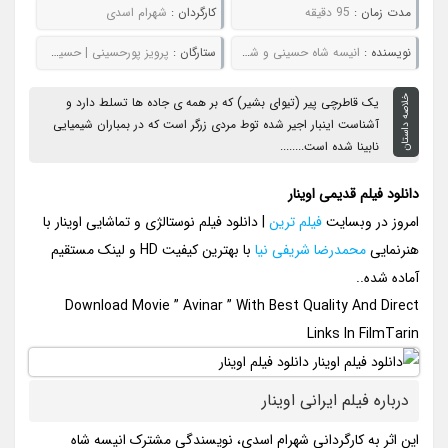
مدت زمان :
95 دقیقه
کارگردان :
شهرام اسدی
نويسنده :
انیسه شاه حسینی و شهرام اسدی
ستارگان :
پرویز پورحسینی | حسین پناهی
خلاصه داستان
یک قاطرچی پیر (تیوای بشیر) که بر همه ی جاده ها تسلط دارد و
آشناست اینبار اجیر شده توط مردی زرگر است که در بمباران شیمیایی
نابینا شده است........
دانلود فیلم قدیمی اوینار
امروز در وبسایت
فیلم ترین
| دانلود فیلم نوستالژی و تماشایی اوینار با
هنرنمایی
محمدرضا شریفی نیا
با بهترین کیفیت HD و لینک مستقیم
آماده شده..
Download Movie ” Avinar ” With Best Quality And Direct
Links In FilmTarin
درباره فیلم ایرانی اوینار
این اثر به کارگردانی شهرام اسدی، نویسندگی مشترک انیسه شاه