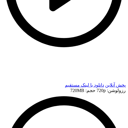
t
t
پخش آنلاین
دانلود با لينک مستقيم
رزولوشن: 720p
حجم: 720MB