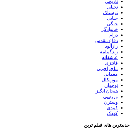
تاریخی
تخیلی
ترسناک
جنایی
جنگی
خانوادگی
درام
دفاع مقدس
رازآلود
زندگینامه
عاشقانه
فانتزی
ماجراجویی
معمایی
موزیکال
نوجوان
هیجان انگیز
ورزشی
وسترن
کمدی
کودک
جدیدترین های فیلم ترین