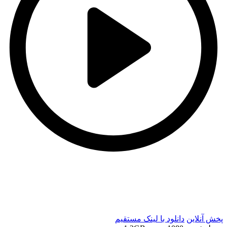
t
t
پخش آنلاین
دانلود با لينک مستقيم