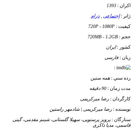
اکران :
1393
ژانر :
اجتماعی
,
درام
کيفيت :
720P - 1080P
حجم :
720MB - 1.2GB
کشور :
ایران
زبان :
فارسی
:
رده سني :
همه سنین
مدت زمان :
90 دقیقه
کارگردان :
رضا میرکریمی
نويسنده :
رضا میرکریمی | شادمهر راستین
ستارگان :
پرویز پرستویی، سهیلا گلستانی، شبنم مقدمی، گیتی
قاسمی، مدیا ذاکری