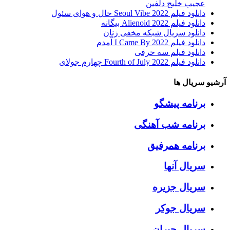
عجیب خلیج دلفین
دانلود فیلم Seoul Vibe 2022 حال و هوای سئول
دانلود فیلم Alienoid 2022 بیگانه
دانلود سریال شبکه مخفی زنان
دانلود فیلم I Came By 2022 آمدم
دانلود فیلم سه حرفی
دانلود فیلم Fourth of July 2022 چهارم جولای
آرشیو سریال ها
برنامه پیشگو
برنامه شب آهنگی
برنامه همرفیق
سریال آنها
سریال جزیره
سریال جوکر
سریال جیران