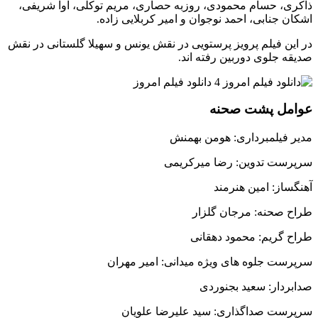
ذاکری، حسام محمودی، روزبه حصاری، مریم توکلی، آوا شریفی،
اشکان جنابی، احمد نوجوان و امیر کربلایی زاده.
در این فیلم پرویز پرستویی در نقش یونس و سهیلا گلستانی در نقش
صدیقه جلوی دوربین رفته اند.
عوامل پشت صحنه
مدیر فیلمبرداری: هومن بهمنش
سرپرست تدوین: رضا میرکریمی
آهنگساز: امین هنرمند
طراح صحنه: مرجان گلزار
طراح گریم: محمود دهقانی
سرپرست جلوه های ویژه میدانی: امیر مهران
صدابردار: سعید بجنوردی
سرپرست صداگذاری: سید علیرضا علویان