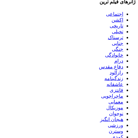
ژانرهای فیلم ترین
اجتماعی
اکشن
تاریخی
تخیلی
ترسناک
جنایی
جنگی
خانوادگی
درام
دفاع مقدس
رازآلود
زندگینامه
عاشقانه
فانتزی
ماجراجویی
معمایی
موزیکال
نوجوان
هیجان انگیز
ورزشی
وسترن
کمدی