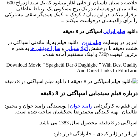
خلاصه داستان
داستان از جایی آغاز میشود که یک سند ازدواج 600
ساله میان دو همسایه در یک برج مسکونی یک ارتباط عاطفی
برقرار میکند. در این میان 2 کودک به کمک همدیگر سقف مشترکی
را برای والدینشان درخواست میکنند.....
دانلود
فیلم ایرانی
اسپاگتی در 8 دقیقه
امروز در وبسایت
فیلم ترین
| دانلود فیلم به یاد ماندنی اسپاگتی در
هشت دقیقه با درخشش
آتیلا پسیانی
و
سارا خوئینی ها
به همراه
برترین کیفیت 720p و لینک مستقیم آماده شده..
Download Movie ” Spaghetti Dar 8 Daghighe ” With Best Quality
And Direct Links In FilmTarin
درباره فیلم سینمایی اسپاگتی در 8 دقیقه
این فیلم به کارگردانی
رامبد جوان
| نویسندگی رامبد جوان و محمود
طالبیان | تهیه کنندگی محمدرضا تختکشیان ساخته شده است.
اسپاگتی در 8 دقیقه محصول سال 1383 می باشد.
این اثر در ژانر کمدی – خانوادگی قرار دارد.