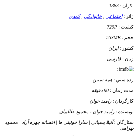
اکران :
1383
ژانر :
اجتماعی
,
خانوادگی
,
کمدی
کيفيت :
720P
حجم :
553MB
کشور :
ایران
زبان :
فارسی
:
رده سني :
همه سنین
مدت زمان :
90 دقیقه
کارگردان :
رامبد جوان
نويسنده :
رامبد جوان - محمود طالبیان
ستارگان :
آتیلا پسیانی | سارا خوئینی ها | افسانه چهره آزاد | محمود
بهرامی