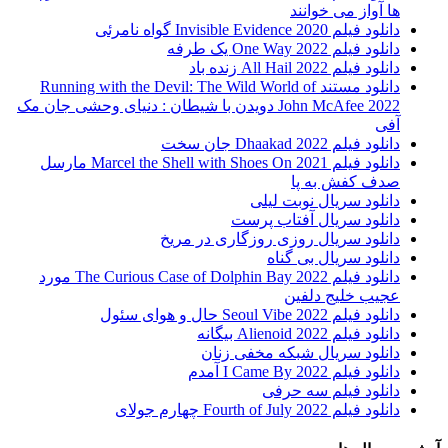
ها آواز می خوانند
دانلود فیلم 2020 Invisible Evidence گواه نامرئی
دانلود فیلم One Way 2022 یک طرفه
دانلود فیلم All Hail 2022 زنده باد
دانلود مستند Running with the Devil: The Wild World of
John McAfee 2022 دویدن با شیطان : دنیای وحشی جان مک
آفی
دانلود فیلم Dhaakad 2022 جان سخت
دانلود فیلم Marcel the Shell with Shoes On 2021 مارسل
صدف کفش به پا
دانلود سریال نوبت لیلی
دانلود سریال آفتاب پرست
دانلود سریال روزی روزگاری در مریخ
دانلود سریال بی گناه
دانلود فیلم The Curious Case of Dolphin Bay 2022 مورد
عجیب خلیج دلفین
دانلود فیلم Seoul Vibe 2022 حال و هوای سئول
دانلود فیلم Alienoid 2022 بیگانه
دانلود سریال شبکه مخفی زنان
دانلود فیلم I Came By 2022 آمدم
دانلود فیلم سه حرفی
دانلود فیلم Fourth of July 2022 چهارم جولای