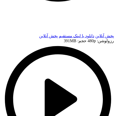
t
t
پخش آنلاین
دانلود با لينک مستقيم
پخش آنلاین
رزولوشن: 480p
حجم: 391MB