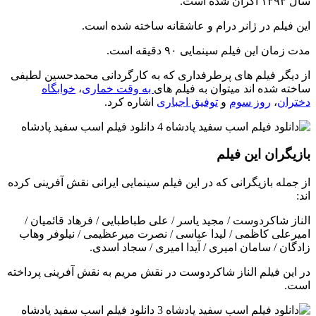
سال ۱۳۹۳ اکران شده است.
این فیلم در ژانر درام و عاشقانه ساخته شده است.
مدت زمان این فیلم سینمایی ۹۰ دقیقه است.
از دیگر فیلم های پرطرفداری که به کارگردانی محمدحسین لطیفی
ساخته شده اند میتوان به فیلم های
به وقت خماری
،
خوابگاه
دختران
،
روز سوم
و
توفیق اجباری
اشاره کرد.
بازیگران این فیلم
از جمله بازیگرانی که در این فیلم سینمایی ایرانی نقش آفرینی کرده
اند:
الناز شاکردوست / مجید یاسر / علی طباطبایی / فرهاد قائمیان /
امیرعلی کاظمی / لیدا عباسی / نصرت میرعظیمی / نیلوفر وهاب
زادگان / سامان امیری / آیدا امیری / سجاد اسدی.
در این فیلم الناز شاکردوست در نقش مریم به نقش آفرینی پرداخته
است.