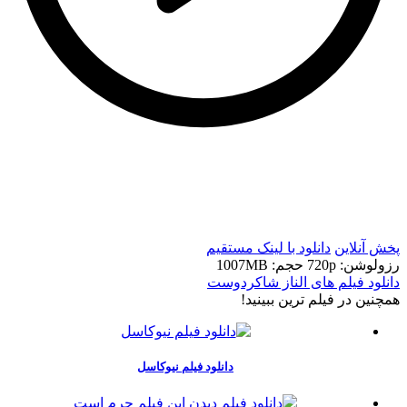
t
t
پخش آنلاین
دانلود با لينک مستقيم
رزولوشن: 720p
حجم: 1007MB
دانلود فیلم های الناز شاکردوست
همچنين در فيلم ترين ببينيد!
دانلود فیلم نیوکاسل