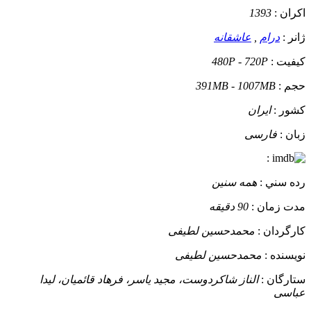
اکران :
1393
ژانر :
درام
,
عاشقانه
کيفيت :
480P - 720P
حجم :
391MB - 1007MB
کشور :
ایران
زبان :
فارسی
:
رده سني :
همه سنین
مدت زمان :
90 دقیقه
کارگردان :
محمدحسین لطیفی
نويسنده :
محمدحسین لطیفی
ستارگان :
الناز شاکردوست، مجید یاسر، فرهاد قائمیان، لیدا
عباسی