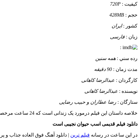
کيفيت :
720P
حجم :
428MB
کشور :
ایران
زبان :
فارسی
:
رده سني :
همه سنین
مدت زمان :
90 دقیقه
کارگردان :
عبدالرضا کاهانی
نويسنده :
عبدالرضا کاهانی
ستارگان :
رضا عطاران و حبیب رضایی
خلاصه داستان
این فیلم درمورد یک زندانی است که 24 ساعت مرخصی از زندان گرفته و سعی دارد در این مدت از جوانان سو استفاده کرده و پولی به جیب بزند تا اینکه....
دانلود فیلم قدیمی اسب حیوان نجیبی است
در این ساعت در رسانه
فیلم ترین
| دانلود آهنگ فوق العاده جذاب و 