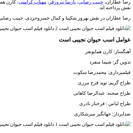
رضا عطاران،
حبیب رضایی
،
پارسا پیروزفر
،
مهتاب کرامتی
، کارن هما
نقش پرداخته اند.
رضا عطاران در نقش بهروز شکیبا و کمال خسروجردی، حبیب رضایی د
عوامل اسب حیوان نجیبی است
آهنگساز: کارن همایونفر
تدوین گر: شیما منفرد
فیلمبرداری: محمدرضا سکوت
طراح گریم: نوید فرح مرزی
طراح صحنه: عبدالرضا کاهانی
طراح لباس : فرحناز نادری
صدابردار: جهانگیر میرشکاری