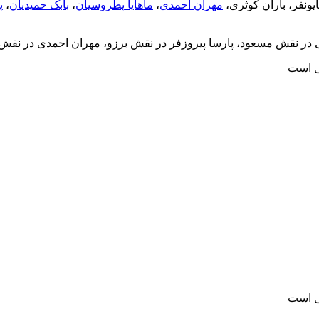
یونفر، باران کوثری،
مهران احمدی
،
ماهایا پطروسیان
،
بابک حمیدیان
،
پ
ر نقش مسعود، پارسا پیروزفر در نقش برزو، مهران احمدی در نقش ر