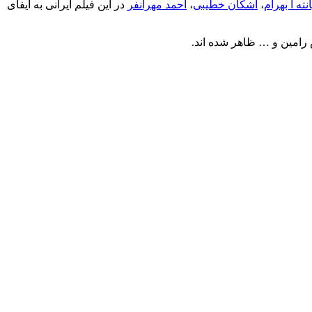
انته آ بهرام
،
اشکان خطیبی
،
احمد مهرانفر
در این فیلم ایرانی به ایفای
امین و … ظاهر شده اند.