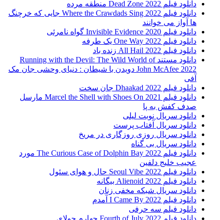
دانلود فیلم 2022 Dead Zone منطقه مرده
دانلود فیلم Where the Crawdads Sing 2022 جایی که خرچنگ
ها آواز می خوانند
دانلود فیلم 2020 Invisible Evidence گواه نامرئی
دانلود فیلم One Way 2022 یک طرفه
دانلود فیلم All Hail 2022 زنده باد
دانلود مستند Running with the Devil: The Wild World of
John McAfee 2022 دویدن با شیطان : دنیای وحشی جان مک
آفی
دانلود فیلم Dhaakad 2022 جان سخت
دانلود فیلم Marcel the Shell with Shoes On 2021 مارسل
صدف کفش به پا
دانلود سریال نوبت لیلی
دانلود سریال آفتاب پرست
دانلود سریال روزی روزگاری در مریخ
دانلود سریال بی گناه
دانلود فیلم The Curious Case of Dolphin Bay 2022 مورد
عجیب خلیج دلفین
دانلود فیلم Seoul Vibe 2022 حال و هوای سئول
دانلود فیلم Alienoid 2022 بیگانه
دانلود سریال شبکه مخفی زنان
دانلود فیلم I Came By 2022 آمدم
دانلود فیلم سه حرفی
دانلود فیلم Fourth of July 2022 چهارم جولای