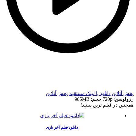
t
t
پخش آنلاین
دانلود با لينک مستقيم
پخش آنلاین
رزولوشن: 720p
حجم: 985MB
همچنين در فيلم ترين ببينيد!
دانلود فیلم آخر بازی