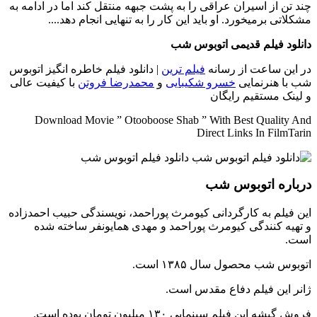
چند تن از اسیران عراقی را به پشت جبهه منتقل کند اما در ادامه به
مشکلاتی برمیخورد. او باید این کار را به تنهایی انجام دهد....
دانلود فیلم قدیمی اتوبوس شب
در این ساعت از رسانه
فیلم ترین
| دانلود فیلم خاطره انگیز اتوبوس
شب با هنرنمایی
خسرو شکیبایی
و
محمدرضا فروتن
با کیفیت عالی
و لینک مستقیم رایگان
Download Movie ” Otooboose Shab ” With Best Quality And
Direct Links In FilmTarin
درباره اتوبوس شب
این فیلم به کارگردانی کیومرث پوراحمد، نویسندگی حبیب احمدزاده
و تهیه کنندگی کیومرث پوراحمد و مهدی همایونفر ساخته شده
است.
اتوبوس شب محصول سال ۱۳۸۵ است.
ژانر این فیلم دفاع مقدس است.
فروش گیشه این فیلم سینمایی ۱۳۰ میلیون تومان بوده است.