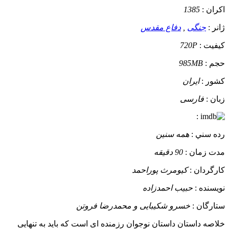
اکران :
1385
ژانر :
جنگی
,
دفاع مقدس
کيفيت :
720P
حجم :
985MB
کشور :
ایران
زبان :
فارسی
:
رده سني :
همه سنین
مدت زمان :
90 دقیقه
کارگردان :
کیومرث پوراحمد
نويسنده :
حبیب احمدزاده
ستارگان :
خسرو شکیبایی و محمدرضا فروتن
خلاصه داستان
داستان نوجوان رزمنده ای است که باید به تنهایی