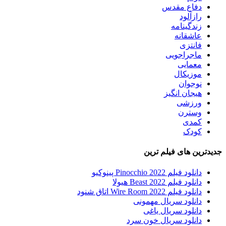
دفاع مقدس
رازآلود
زندگینامه
عاشقانه
فانتزی
ماجراجویی
معمایی
موزیکال
نوجوان
هیجان انگیز
ورزشی
وسترن
کمدی
کودک
جدیدترین های فیلم ترین
دانلود فیلم Pinocchio 2022 پینوکیو
دانلود فیلم Beast 2022 هیولا
دانلود فیلم Wire Room 2022 اتاق شنود
دانلود سریال مهمونی
دانلود سریال یاغی
دانلود سریال خون سرد