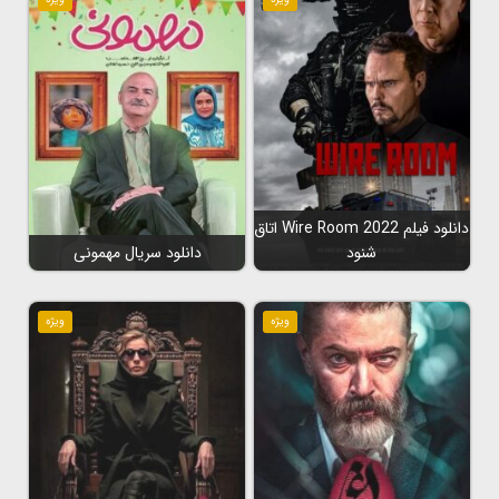
دانلود فیلم Wire Room 2022 اتاق
شنود
دانلود سریال مهمونی
ویژه
ویژه