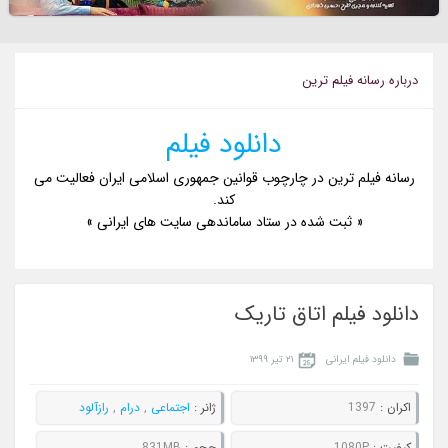
درباره رسانه فيلم ترين
دانلود فیلم
رسانه فیلم ترین در چارچوب قوانین جمهوری اسلامی ایران فعالیت می
کند.
« ثبت شده در ستاد ساماندهی سایت های ایرانی »
دانلود فیلم اتاق تاریک
دانلود فیلم ایرانی
۲۱ تیر ۱۳۹۹
اکران :
1397
ژانر :
اجتماعی
,
درام
,
رازآلود
کيفيت :
1080P
حجم :
831MB