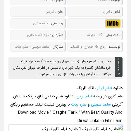
کشور :
ایران
زبان :
فارسی
:
رده سني :
همه سنین
مدت زمان :
110 دقیقه
کارگردان :
روح الله حجازی
نويسنده :
روح الله حجازی و کامیار صفرزاده
ستارگان :
ساعد سهیلی - ساره بیات
خلاصه داستان
یک زن و شوهر جوان (ساعد سهیلی و ساره بیات) به همراه فرزند
خردسالشان (امیر) به یک شهر تازه تاسیس در اطراف تهران نقل مکان
میکنند و زندگیشان با تغییرات تازه ای روبرو میشود.....
دانلود
فیلم ایرانی
اتاق تاریک
هم اکنون در رسانه
فیلم ترین
| دانلود فیلم دیدنی اتاق تاریک با نقش
آفرینی
ساعد سهیلی
و
ساره بیات
با بهترین کیفیت لینک مستقیم رایگان
Download Movie ” Otaghe Tarik ” With Best Quality And
Direct Links In FilmTarin