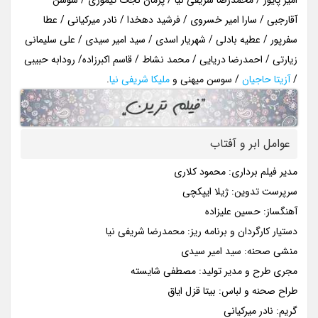
آقارجبی / سارا امیر خسروی / فرشید دهخدا / نادر میرکیانی / عطا
سفرپور / عطیه بادلی / شهریار اسدی / سید امیر سیدی / علی سلیمانی
زیارتی / احمدرضا دریایی / محمد نشاط / قاسم اکبرزاده/ رودابه حبیبی
/
آزیتا حاجیان
/ سوسن میهنی و
ملیکا شریفی نیا
.
عوامل ابر و آفتاب
مدیر فیلم برداری: محمود کلاری
سرپرست تدوین: ژیلا ایپکچی
آهنگساز: حسین علیزاده
دستیار کارگردان و برنامه ریز: محمدرضا شریفی نیا
منشی صحنه: سید امیر سیدی
مجری طرح و مدیر تولید: مصطفی شایسته
طراح صحنه و لباس: بیتا قزل ایاق
گریم: نادر میرکیانی