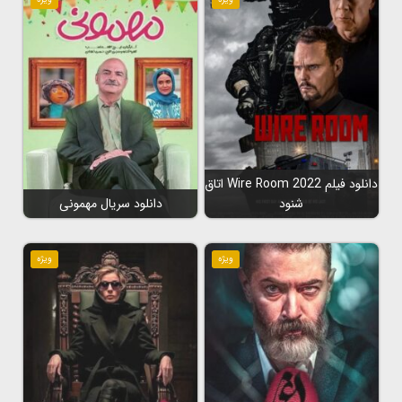
دانلود فیلم Wire Room 2022 اتاق
شنود
دانلود سریال مهمونی
ویژه
ویژه