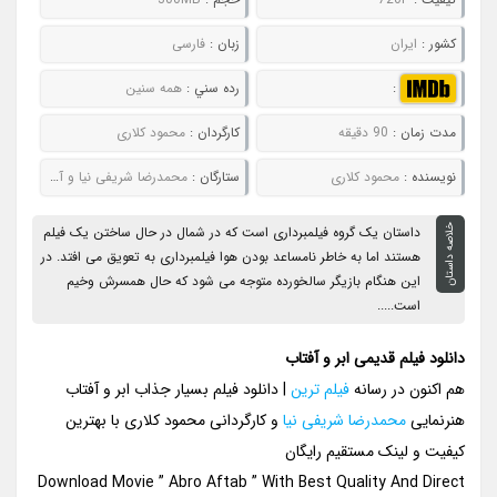
کشور :
ایران
زبان :
فارسی
:
رده سني :
همه سنین
مدت زمان :
90 دقیقه
کارگردان :
محمود کلاری
نويسنده :
محمود کلاری
ستارگان :
محمدرضا شریفی نیا و آزیتا حاجیان
خلاصه داستان
داستان یک گروه فیلمبرداری است که در شمال در حال ساختن یک فیلم
هستند اما به خاطر نامساعد بودن هوا فیلمبرداری به تعویق می افتد. در
این هنگام بازیگر سالخورده متوجه می شود که حال همسرش وخیم
است.....
دانلود فیلم قدیمی ابر و آفتاب
هم اکنون در رسانه
فیلم ترین
| دانلود فیلم بسیار جذاب ابر و آفتاب
هنرنمایی
محمدرضا شریفی نیا
و کارگردانی محمود کلاری با بهترین
کیفیت و لینک مستقیم رایگان
Download Movie ” Abro Aftab ” With Best Quality And Direct