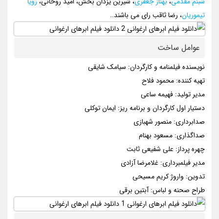
شبنم مقدمی
،
بهناز جعفری
، شیرین یزدان بخش، امید روحانی،
رویا
تیموریان
، رضا ثاقب رای می باشند..
عوامل ساخت
نویسنده فیلمنامه و کارگردان: سیامک شایقی
تهیه کننده: محمود فلاح
مدیر تولید: فهیمه ساعی
دستیار اول کارگردان و برنامه ریز: ایمان توکلی
صدابرداری: منصور شهبازی
صداگذاری: مسعود بهنام
چهره پرداز: علی شفیعی ثابت
مدیر فیلمبرداری: غلامرضا آزادی
تدوین: واروژ کریم مسیحی
طراح صحنه و لباس: آبتین برقی