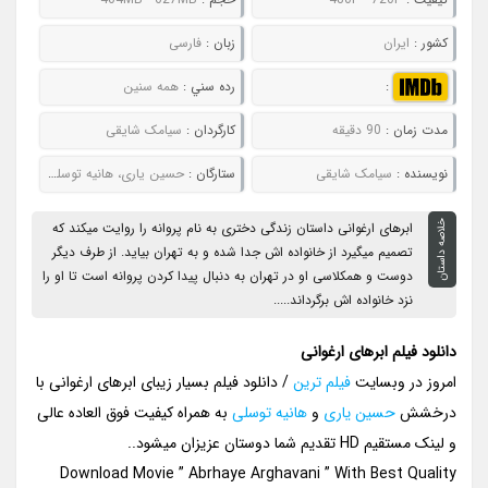
کشور :
ایران
زبان :
فارسی
:
رده سني :
همه سنین
مدت زمان :
90 دقیقه
کارگردان :
سیامک شایقی
نويسنده :
سیامک شایقی
ستارگان :
حسین یاری، هانیه توسلی، شبنم مقدمی، بهناز جعفری، شیرین یزدان بخش
خلاصه داستان
ابرهای ارغوانی داستان زندگی دختری به نام پروانه را روایت میکند که
تصمیم میگیرد از خانواده اش جدا شده و به تهران بیاید. از طرف دیگر
دوست و همکلاسی او در تهران به دنبال پیدا کردن پروانه است تا او را
نزد خانواده اش برگرداند.....
دانلود فیلم ابرهای ارغوانی
امروز در وبسایت
فیلم ترین
/ دانلود فیلم بسیار زیبای ابرهای ارغوانی با
درخشش
حسین یاری
و
هانیه توسلی
به همراه کیفیت فوق العاده عالی
و لینک مستقیم HD تقدیم شما دوستان عزیزان میشود..
Download Movie ” Abrhaye Arghavani ” With Best Quality