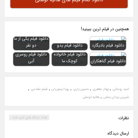
همچنين در فيلم ترين ببينيد!
دانلود فیلم یکی از ما
دانلود فیلم بادیگارد
دانلود فیلم یدو
دو نفر
دانلود فیلم خانواده
دانلود فیلم روسری
دانلود فیلم گناهکاران
کوچک ما
آبی
,
,
,
,
,
امید روحانی
بهناز جعفری
حسین یاری
رویا تیموریان
شبنم مقدمی
,
شیرین یزدان بخش
هانیه توسلی
نظرات
تعداد ديدگاه هاي تاييد شده :
ارسال ديدگاه