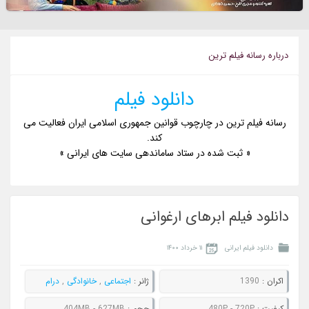
درباره رسانه فيلم ترين
دانلود فیلم
رسانه فیلم ترین در چارچوب قوانین جمهوری اسلامی ایران فعالیت می
کند.
« ثبت شده در ستاد ساماندهی سایت های ایرانی »
دانلود فیلم ابرهای ارغوانی
دانلود فیلم ایرانی
۱۱ خرداد ۱۴۰۰
اکران :
1390
ژانر :
اجتماعی
,
خانوادگی
,
درام
کيفيت :
480P - 720P
حجم :
404MB - 627MB