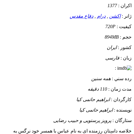
اکران :
1377
ژانر :
اکشن
,
درام
,
دفاع مقدس
کيفيت :
720P
حجم :
894MB
کشور :
ایران
زبان :
فارسی
:
رده سني :
همه سنین
مدت زمان :
110 دقیقه
کارگردان :
ابراهیم حاتمی کیا
نويسنده :
ابراهیم حاتمی کیا
ستارگان :
پرویز پرستویی و حبیب رضایی
خلاصه داستان
رزمنده ای به نام عباس با همسر خود نرگس به