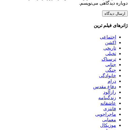
دوباره دیدگاهی می‌نویسم.
ژانرهای فیلم ترین
اجتماعی
اکشن
تاریخی
تخیلی
ترسناک
جنایی
جنگی
خانوادگی
درام
دفاع مقدس
رازآلود
زندگینامه
عاشقانه
فانتزی
ماجراجویی
معمایی
موزیکال