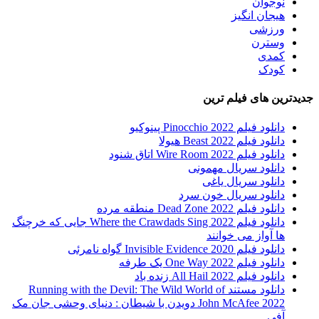
نوجوان
هیجان انگیز
ورزشی
وسترن
کمدی
کودک
جدیدترین های فیلم ترین
دانلود فیلم Pinocchio 2022 پینوکیو
دانلود فیلم Beast 2022 هیولا
دانلود فیلم Wire Room 2022 اتاق شنود
دانلود سریال مهمونی
دانلود سریال یاغی
دانلود سریال خون سرد
دانلود فیلم 2022 Dead Zone منطقه مرده
دانلود فیلم Where the Crawdads Sing 2022 جایی که خرچنگ
ها آواز می خوانند
دانلود فیلم 2020 Invisible Evidence گواه نامرئی
دانلود فیلم One Way 2022 یک طرفه
دانلود فیلم All Hail 2022 زنده باد
دانلود مستند Running with the Devil: The Wild World of
John McAfee 2022 دویدن با شیطان : دنیای وحشی جان مک
آفی