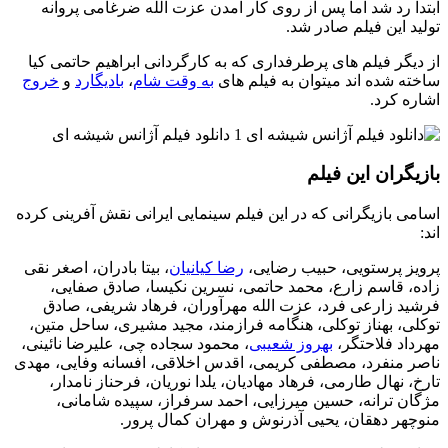
ابتدا رد شد اما پس از روی کار آمدن عزت الله ضرغامی پروانه
تولید این فیلم صادر شد.
از دیگر فیلم های پرطرفداری که به کارگردانی ابراهیم حاتمی کیا
ساخته شده اند میتوان به فیلم های
به وقت شام
،
بادیگارد
و
خروج
اشاره کرد.
بازیگران این فیلم
اسامی بازیگرانی که در این فیلم سینمایی ایرانی نقش آفرینی کرده
اند:
پرویز پرستویی، حبیب رضایی،
رضا کیانیان
، بیتا بادران، اصغر نقی
زاده، قاسم زارع، محمد حاتمی، نسرین نکیسا، صادق صفایی،
فرشید زارعی فرد، عزت الله مهرآوران، فرهاد شریفی، صادق
توکلی، بهناز توکلی، هنگامه فرازمند، مجید مشیری، ساحل متین،
مهرداد فلاحتگر،
بهروز شعیبی
، محمود سجاده چی، علیرضا نائینی،
ناصر منفرد، مصطفی کریمی، اقدس اخلاقی، افسانه وفایی، مهدی
تارخ، نهال طارمی، فرهاد مهادیان، یلدا نوریان، فرحناز نامدار،
مژگان‌ ترانه، حسین میرزایی، احمد سرفراز، سپیده شامانی،
منوچهر دهقان، یحیی آذرنوش و مهران کمال پرور.