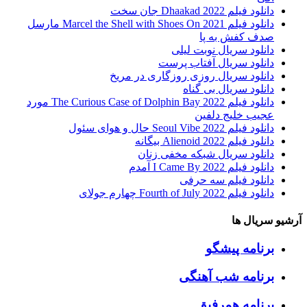
دانلود فیلم Dhaakad 2022 جان سخت
دانلود فیلم Marcel the Shell with Shoes On 2021 مارسل
صدف کفش به پا
دانلود سریال نوبت لیلی
دانلود سریال آفتاب پرست
دانلود سریال روزی روزگاری در مریخ
دانلود سریال بی گناه
دانلود فیلم The Curious Case of Dolphin Bay 2022 مورد
عجیب خلیج دلفین
دانلود فیلم Seoul Vibe 2022 حال و هوای سئول
دانلود فیلم Alienoid 2022 بیگانه
دانلود سریال شبکه مخفی زنان
دانلود فیلم I Came By 2022 آمدم
دانلود فیلم سه حرفی
دانلود فیلم Fourth of July 2022 چهارم جولای
آرشیو سریال ها
برنامه پیشگو
برنامه شب آهنگی
برنامه همرفیق