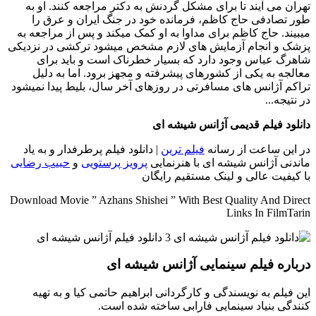
تهران می آیند تا برای مشکل گردنش به دکتر مراجعه کنند. او به
طور تصادفی حاج کاظم، فرمانده خود در جنگ ایران و عرق را
میبیند. حاج کاظم برای مداوا به او کمک میکند و پس از مراجعه به
پزشک و انجام آزمایش های لازم مشخص میشود ترکشی در نزدیکی
شاهرگ عباس وجود دارد که بسیار خطرناک است و باید برای
معالجه به یکی از کشورهای پیشرفته و مجهز برود. اما به دلیل
تراکم آژانس های مسافرتی در روزهای آخر سال، بلیط پیدا نمیشود
در نتیجه...
دانلود فیلم قدیمی آژانس شیشه ای
در این ساعت از رسانه
فیلم ترین
| دانلود فیلم پرطرفدار و به یاد
ماندنی آژانس شیشه ای با هنرنمایی
پرویز پرستویی
و
حبیب رضایی
با کیفیت عالی و لینک مستقیم رایگان
Download Movie ” Azhans Shishei ” With Best Quality And Direct
Links In FilmTarin
درباره فیلم سینمایی آژانس شیشه ای
این فیلم به نویسندگی و کارگردانی ابراهیم حاتمی کیا و به تهیه
کنندگی بنیاد سینمایی فارابی ساخته شده است.