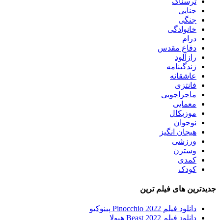
ترسناک
جنایی
جنگی
خانوادگی
درام
دفاع مقدس
رازآلود
زندگینامه
عاشقانه
فانتزی
ماجراجویی
معمایی
موزیکال
نوجوان
هیجان انگیز
ورزشی
وسترن
کمدی
کودک
جدیدترین های فیلم ترین
دانلود فیلم Pinocchio 2022 پینوکیو
دانلود فیلم Beast 2022 هیولا