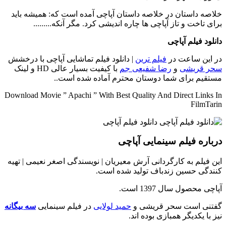
خلاصه داستان
در خلاصه داستان آپاچی آمده است که: همیشه باید
برای تاخت و تاز آپاچی ها چاره اندیشی کرد. مگر آنکه.........
دانلود فیلم آپاچی
در این ساعت در
فیلم ترین
| دانلود فیلم تماشایی آپاچی با درخشش
سحر قریشی
و
رضا شفیعی جم
با کیفیت بسیار عالی HD و لینک
مستقیم برای شما دوستان محترم آماده شده است..
Download Movie ” Apachi ” With Best Quality And Direct Links In
FilmTarin
درباره فیلم سینمایی آپاچی
این فیلم به کارگردانی آرش معیریان | نویسندگی اصغر نعیمی | تهیه
کنندگی حسین زندباف تولید شده است.
آپاچی محصول سال 1397 است.
گفتنی است سحر قریشی و
حمید لولایی
در فیلم سینمایی
سه بیگانه
نیز با یکدیگر همبازی بوده اند.