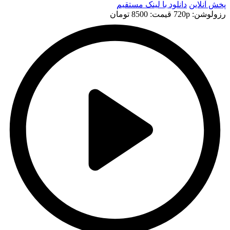
پخش آنلاین
دانلود با لينک مستقيم
رزولوشن: 720p
قيمت: 8500 تومان