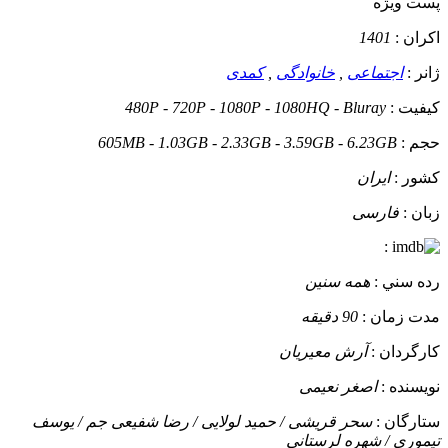
پست ويژه
اکران :
1401
ژانر :
اجتماعی
,
خانوادگی
,
کمدی
کيفيت :
480P - 720P - 1080P - 1080HQ - Bluray
حجم :
605MB - 1.03GB - 2.33GB - 3.59GB - 6.23GB
کشور :
ایران
زبان :
فارسی
:
رده سني :
همه سنین
مدت زمان :
90 دقیقه
کارگردان :
آرش معیریان
نويسنده :
اصغر نعیمی
ستارگان :
سحر قریشی / حمید لولایی / رضا شفیعی جم / یوسف
تیموری / شهره لرستانی