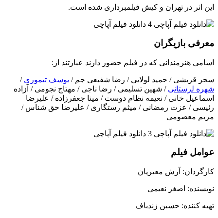
این اثر در تهران و کیش فیلمبرداری شده است.
معرفی بازیگران
اسامی هنرمندانی که در فیلم حضور دارند عبارتند از:
سحر قریشی / حمید لولایی / رضا شفیعی جم /
یوسف تیموری
/
شهره لرستانی
/ شهین تسلیمی / رضا ناجی / مهتاج نجومی / آزاده
اسماعیل خانی / نعیمه نظام دوست / مینا جعفرزاده / علیرضا
رئیسی / عزت رمضانی / میثم رستگاری / علیرضا حق شناس /
مریم معصومی
عوامل فیلم
کارگردان: آرش معیریان
نویسنده: اصغر نعیمی
تهیه کننده: حسین زندباف