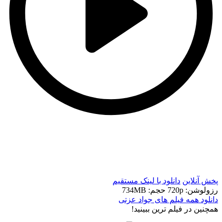
t
t
پخش آنلاین
دانلود با لينک مستقيم
رزولوشن: 720p
حجم: 734MB
دانلود همه فیلم های جواد عزتی
همچنين در فيلم ترين ببينيد!