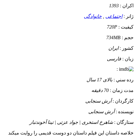
اکران :
1393
ژانر :
اجتماعی
,
خانوادگی
کيفيت :
720P
حجم :
734MB
کشور :
ایران
زبان :
فارسی
:
رده سني :
بالای 17 سال
مدت زمان :
70 دقیقه
کارگردان :
آرش سنجابی
نويسنده :
آرش سنجابی
ستارگان :
شاهرخ استخری | جواد عزتی | تینا آخوندتبار
خلاصه داستان
این فیلم داستان دو دوست قدیمی را روایت میکند