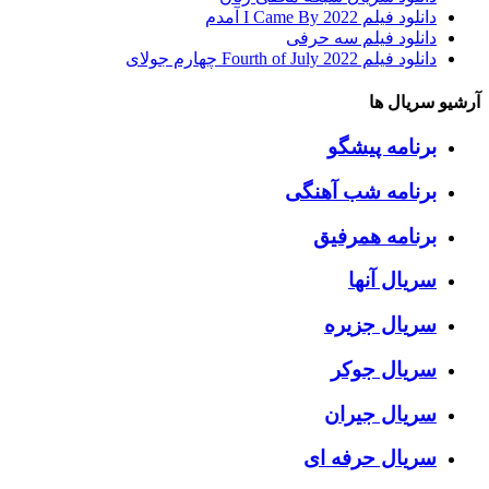
دانلود فیلم I Came By 2022 آمدم
دانلود فیلم سه حرفی
دانلود فیلم Fourth of July 2022 چهارم جولای
آرشیو سریال ها
برنامه پیشگو
برنامه شب آهنگی
برنامه همرفیق
سریال آنها
سریال جزیره
سریال جوکر
سریال جیران
سریال حرفه ای