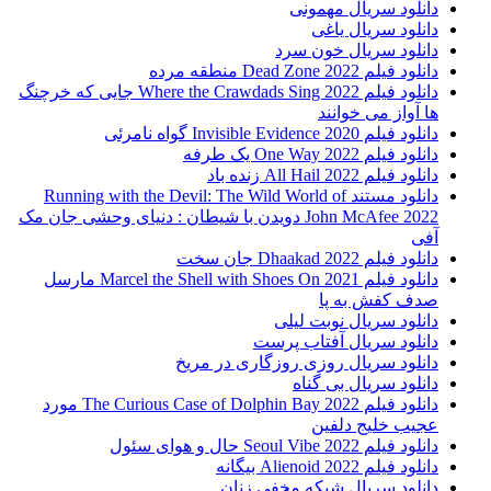
دانلود سریال مهمونی
دانلود سریال یاغی
دانلود سریال خون سرد
دانلود فیلم 2022 Dead Zone منطقه مرده
دانلود فیلم Where the Crawdads Sing 2022 جایی که خرچنگ
ها آواز می خوانند
دانلود فیلم 2020 Invisible Evidence گواه نامرئی
دانلود فیلم One Way 2022 یک طرفه
دانلود فیلم All Hail 2022 زنده باد
دانلود مستند Running with the Devil: The Wild World of
John McAfee 2022 دویدن با شیطان : دنیای وحشی جان مک
آفی
دانلود فیلم Dhaakad 2022 جان سخت
دانلود فیلم Marcel the Shell with Shoes On 2021 مارسل
صدف کفش به پا
دانلود سریال نوبت لیلی
دانلود سریال آفتاب پرست
دانلود سریال روزی روزگاری در مریخ
دانلود سریال بی گناه
دانلود فیلم The Curious Case of Dolphin Bay 2022 مورد
عجیب خلیج دلفین
دانلود فیلم Seoul Vibe 2022 حال و هوای سئول
دانلود فیلم Alienoid 2022 بیگانه
دانلود سریال شبکه مخفی زنان