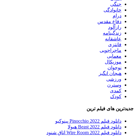
جنگی
خانوادگی
درام
دفاع مقدس
رازآلود
زندگینامه
عاشقانه
فانتزی
ماجراجویی
معمایی
موزیکال
نوجوان
هیجان انگیز
ورزشی
وسترن
کمدی
کودک
جدیدترین های فیلم ترین
دانلود فیلم Pinocchio 2022 پینوکیو
دانلود فیلم Beast 2022 هیولا
دانلود فیلم Wire Room 2022 اتاق شنود