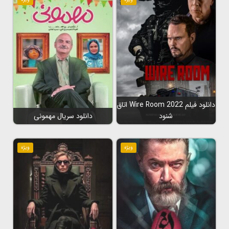
دانلود فیلم Wire Room 2022 اتاق
شنود
دانلود سریال مهمونی
ویژه
ویژه