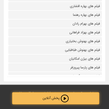
فیلم های بهاره افشاری
فیلم های بهاره رهنما
فیلم های بهرام رادان
فیلم های بهزاد فراهانی
فیلم های بهنوش بختیاری
فیلم های بهنوش طباطبایی
فیلم های بیژن امکانیان
فیلم های پارسا پیروزفر
فیلم های پانته آ بهرام
فیلم های پولاد کیمیایی
تمامی حقوق مادی و معنوی نزد فیلم‌ترین محفوظ می‌باشد.
فیلم های پویا امینی
پخش آنلاین
پخش آنلاین
طراحی و پشتیبانی توسط :
Abdolahi40
فیلم های پژمان بازغی
Created by Adrien Coquet
Created by Adrien Coquet
from the Noun Project
from the Noun Project