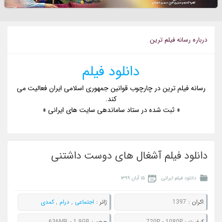
درباره رسانه فيلم ترين
دانلود فیلم
رسانه فیلم ترین در چارچوب قوانین جمهوری اسلامی ایران فعالیت می
کند.
« ثبت شده در ستاد ساماندهی سایت های ایرانی »
دانلود فیلم آشغال های دوست داشتنی
دانلود فیلم ایرانی
۱۵ آبان ۱۳۹۹
اکران :
1397
ژانر :
اجتماعی
,
درام
,
کمدی
کيفيت :
720P - 1080P
حجم :
636MB - 1.9GB