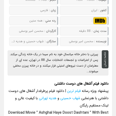
کشور :
ایران
زبان :
فارسی
:
رده سني :
همه سنین
مدت زمان :
88 دقیقه
کارگردان :
محسن امیر یوسفی
نويسنده :
محسن امیر یوسفی
ستارگان :
شهاب حسینی و هدیه تهرانی
خلاصه داستان
پیرزنی با دختر خاله میانسال خود به نام سیما در یک خانه زندگی میکند.
پس از اعتراضات و تجمعات انتخابات سال 88 در تهران، عده ای از
معترضان از دست نیروهای امنیتی فرار میکنند و در خانه پیرزن مخفی
میشوند...
دانلود فیلم آشغال های دوست داشتنی
پیشنهاد ویژه رسانه
فیلم ترین
| دانلود فیلم پرطرفدار آشغال های دوست
داشتنی با هنرنمایی
شهاب حسینی
و
هدیه تهرانی
با کیفیت عالی و
لینک مستقیم رایگان
Download Movie ” Ashghal Haye Doost Dashtani ” With Best