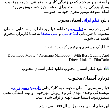
را به تصویر میکشد که در زندگی کاری و اجتماعی اش به موفقیت
بسیار بزرگی رسیده است. برای او همه چیز خوب پیش میرود تا
اینکه متوجه تومور مغزی خود می شود....
دانلود
فیلم ایرانی
آسمان محبوب
امروز در رسانه
فیلم ترین
/ دانلود فیلم پرخاطره و تماشایی آسمان
محبوب با هنرنمایی
لیلا حاتمی
و
علی مصفا
به شما کاربران محترم
تقدیم می شود..
” با لینک مستقیم و بهترین کیفیت 720P ”
Download Movie ” Asemane Mahboob ” With Best Quality And
Direct Links In FilmTarin
درباره آسمان محبوب
فیلم سینمایی آسمان محبوب به کارگردانی
داریوش مهرجویی
،
نویسندگی وحیده مهدی فر و داریوش مهرجویی و تهیه کنندگی یحیی
منصورموید (سیما فیلم) تهیه و تولید شده است.
این فیلم ایرانی محصول سال 1388 می باشد.