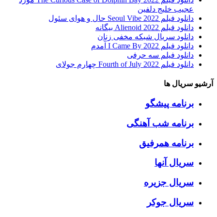
عجیب خلیج دلفین
دانلود فیلم Seoul Vibe 2022 حال و هوای سئول
دانلود فیلم Alienoid 2022 بیگانه
دانلود سریال شبکه مخفی زنان
دانلود فیلم I Came By 2022 آمدم
دانلود فیلم سه حرفی
دانلود فیلم Fourth of July 2022 چهارم جولای
آرشیو سریال ها
برنامه پیشگو
برنامه شب آهنگی
برنامه همرفیق
سریال آنها
سریال جزیره
سریال جوکر