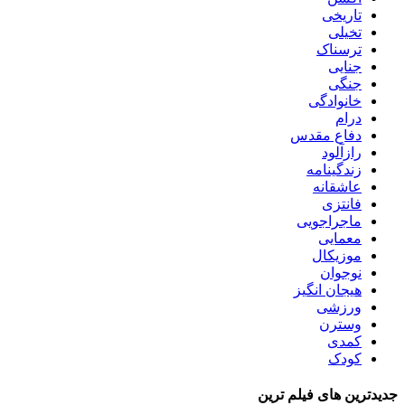
تاریخی
تخیلی
ترسناک
جنایی
جنگی
خانوادگی
درام
دفاع مقدس
رازآلود
زندگینامه
عاشقانه
فانتزی
ماجراجویی
معمایی
موزیکال
نوجوان
هیجان انگیز
ورزشی
وسترن
کمدی
کودک
جدیدترین های فیلم ترین