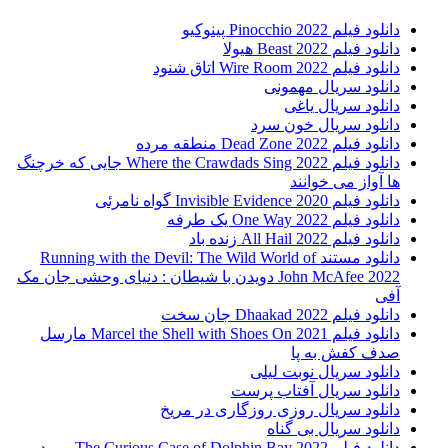
دانلود فیلم Pinocchio 2022 پینوکیو
دانلود فیلم Beast 2022 هیولا
دانلود فیلم Wire Room 2022 اتاق شنود
دانلود سریال مهمونی
دانلود سریال یاغی
دانلود سریال خون سرد
دانلود فیلم 2022 Dead Zone منطقه مرده
دانلود فیلم Where the Crawdads Sing 2022 جایی که خرچنگ
ها آواز می خوانند
دانلود فیلم 2020 Invisible Evidence گواه نامرئی
دانلود فیلم One Way 2022 یک طرفه
دانلود فیلم All Hail 2022 زنده باد
دانلود مستند Running with the Devil: The Wild World of
John McAfee 2022 دویدن با شیطان : دنیای وحشی جان مک
آفی
دانلود فیلم Dhaakad 2022 جان سخت
دانلود فیلم Marcel the Shell with Shoes On 2021 مارسل
صدف کفش به پا
دانلود سریال نوبت لیلی
دانلود سریال آفتاب پرست
دانلود سریال روزی روزگاری در مریخ
دانلود سریال بی گناه
دانلود فیلم The Curious Case of Dolphin Bay 2022 مورد