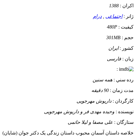
اکران :
1388
ژانر :
اجتماعی
,
درام
کيفيت :
480P
حجم :
301MB
کشور :
ایران
زبان :
فارسی
:
رده سني :
همه سنین
مدت زمان :
90 دقیقه
کارگردان :
داریوش مهرجویی
نويسنده :
وحیده مهدی فر و داریوش مهرجویی
ستارگان :
علی مصفا و لیلا حاتمی
خلاصه داستان
آسمان محبوب داستان زندگی یک دکتر جوان (شایان)