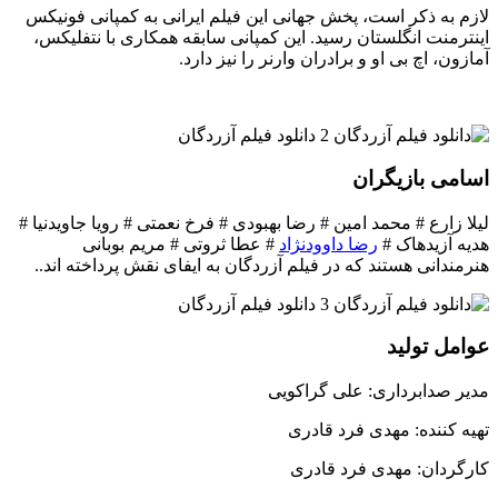
لازم به ذکر است، پخش جهانی این فیلم ایرانی به کمپانی فونیکس
اینترمنت انگلستان رسید. این کمپانی سابقه همکاری با نتفلیکس،
آمازون، اچ بی او و برادران وارنر را نیز دارد.
اسامی بازیگران
لیلا زارع # محمد امین # رضا بهبودی # فرخ نعمتی # رویا جاویدنیا #
هدیه آزیدهاک #
رضا داوودنژاد
# عطا ثروتی # مریم بوبانی
هنرمندانی هستند که در فیلم آزردگان به ایفای نقش پرداخته اند..
عوامل تولید
مدیر صدابرداری: علی گراکویی
تهیه کننده: مهدی فرد قادری
کارگردان: مهدی فرد قادری