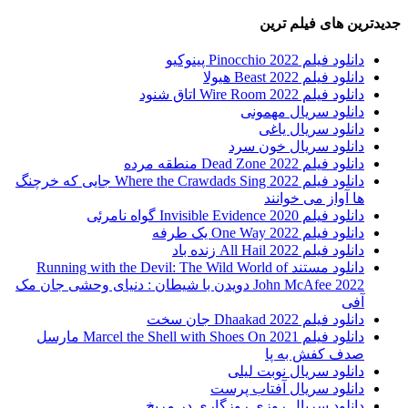
جدیدترین های فیلم ترین
دانلود فیلم Pinocchio 2022 پینوکیو
دانلود فیلم Beast 2022 هیولا
دانلود فیلم Wire Room 2022 اتاق شنود
دانلود سریال مهمونی
دانلود سریال یاغی
دانلود سریال خون سرد
دانلود فیلم 2022 Dead Zone منطقه مرده
دانلود فیلم Where the Crawdads Sing 2022 جایی که خرچنگ
ها آواز می خوانند
دانلود فیلم 2020 Invisible Evidence گواه نامرئی
دانلود فیلم One Way 2022 یک طرفه
دانلود فیلم All Hail 2022 زنده باد
دانلود مستند Running with the Devil: The Wild World of
John McAfee 2022 دویدن با شیطان : دنیای وحشی جان مک
آفی
دانلود فیلم Dhaakad 2022 جان سخت
دانلود فیلم Marcel the Shell with Shoes On 2021 مارسل
صدف کفش به پا
دانلود سریال نوبت لیلی
دانلود سریال آفتاب پرست
دانلود سریال روزی روزگاری در مریخ