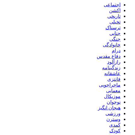
اجتماعی
اکشن
تاریخی
تخیلی
ترسناک
جنایی
جنگی
خانوادگی
درام
دفاع مقدس
رازآلود
زندگینامه
عاشقانه
فانتزی
ماجراجویی
معمایی
موزیکال
نوجوان
هیجان انگیز
ورزشی
وسترن
کمدی
کودک