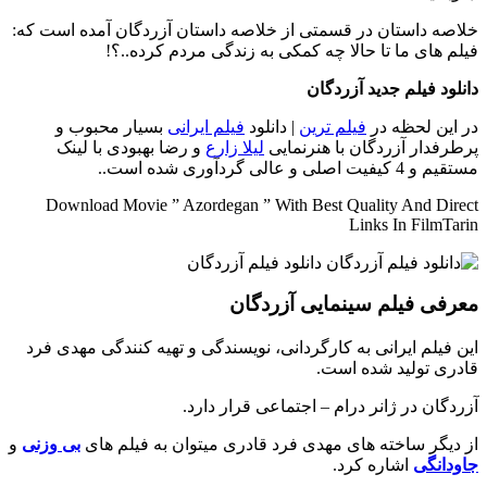
خلاصه داستان
در قسمتی از خلاصه داستان آزردگان آمده است که:
فیلم های ما تا حالا چه کمکی به زندگی مردم کرده..؟!
دانلود فیلم جدید آزردگان
در این لحظه در
فیلم ترین
| دانلود
فیلم ایرانی
بسیار محبوب و
پرطرفدار آزردگان با هنرنمایی
لیلا زارع
و رضا بهبودی با لینک
مستقیم و 4 کیفیت اصلی و عالی گردآوری شده است..
Download Movie ” Azordegan ” With Best Quality And Direct
Links In FilmTarin
معرفی فیلم سینمایی آزردگان
این فیلم ایرانی به کارگردانی، نویسندگی و تهیه کنندگی مهدی فرد
قادری تولید شده است.
آزردگان در ژانر درام – اجتماعی قرار دارد.
از دیگر ساخته های مهدی فرد قادری میتوان به فیلم های
بی وزنی
و
جاودانگی
اشاره کرد.