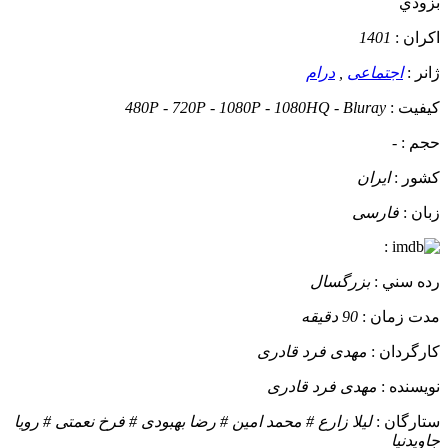
بزودي
اکران :
1401
ژانر :
اجتماعی
,
درام
کيفيت :
480P - 720P - 1080P - 1080HQ - Bluray
حجم :
-
کشور :
ایران
زبان :
فارسی
:
رده سني :
بزرگسال
مدت زمان :
90 دقیقه
کارگردان :
مهدی فرد قادری
نويسنده :
مهدی فرد قادری
ستارگان :
لیلا زارع # محمد امین # رضا بهبودی # فرخ نعمتی # رویا
جاویدنیا