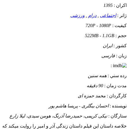
اکران :
1395
ژانر :
اجتماعی
,
درام
,
ورزشی
کيفيت :
720P - 1080P
حجم :
522MB - 1.1GB
کشور :
ایران
زبان :
فارسی
:
رده سني :
همه سنین
مدت زمان :
90 دقیقه
کارگردان :
محمد حمزه ای
نويسنده :
احسان بیگلری - پریسا هاشم پور
ستارگان :
نیکی کریمی، حمیدرضا آذرنگ، هومن سیدی، لیلا زارع
خلاصه داستان
این فیلم داستان زندگی آذر و امیر را روایت میکند که