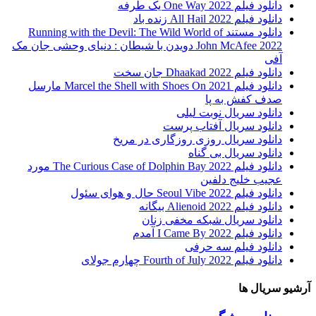
دانلود فیلم One Way 2022 یک طرفه
دانلود فیلم All Hail 2022 زنده باد
دانلود مستند Running with the Devil: The Wild World of
John McAfee 2022 دویدن با شیطان : دنیای وحشی جان مک
آفی
دانلود فیلم Dhaakad 2022 جان سخت
دانلود فیلم Marcel the Shell with Shoes On 2021 مارسل
صدف کفش به پا
دانلود سریال نوبت لیلی
دانلود سریال آفتاب پرست
دانلود سریال روزی روزگاری در مریخ
دانلود سریال بی گناه
دانلود فیلم The Curious Case of Dolphin Bay 2022 مورد
عجیب خلیج دلفین
دانلود فیلم Seoul Vibe 2022 حال و هوای سئول
دانلود فیلم Alienoid 2022 بیگانه
دانلود سریال شبکه مخفی زنان
دانلود فیلم I Came By 2022 آمدم
دانلود فیلم سه حرفی
دانلود فیلم Fourth of July 2022 چهارم جولای
آرشیو سریال ها