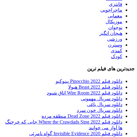
فانتزی
ماجراجویی
معمایی
موزیکال
نوجوان
هیجان انگیز
ورزشی
وسترن
کمدی
کودک
جدیدترین های فیلم ترین
دانلود فیلم Pinocchio 2022 پینوکیو
دانلود فیلم Beast 2022 هیولا
دانلود فیلم Wire Room 2022 اتاق شنود
دانلود سریال مهمونی
دانلود سریال یاغی
دانلود سریال خون سرد
دانلود فیلم 2022 Dead Zone منطقه مرده
دانلود فیلم Where the Crawdads Sing 2022 جایی که خرچنگ
ها آواز می خوانند
دانلود فیلم 2020 Invisible Evidence گواه نامرئی