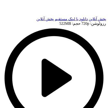
t
t
پخش آنلاین
دانلود با لينک مستقيم
پخش آنلاین
رزولوشن: 720p
حجم: 522MB