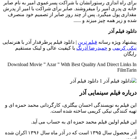
برای راه اندازی رستورانشان با شراکت پسرعموی امیر به نام صابر
خانه ی پدری امیر را میفروشند. صابر برای شراکت با امیر از پدرش
مقداری پول میگیرد. پس از چند روز صابر از تصمیم خود منصرف
شده و زیر همه چیز میزند و ......
دانلود فیلم آذر
پیشنهاد ویژه رسانه
فیلم ترین
| دانلود فیلم پرطرفدار آذر با هنرنمایی
نیکی کریمی
و
حمیدرضا آذرنگ
با کیفیت عالی و لینک مستقیم
رایگان
Download Movie ” Azar ” With Best Quality And Direct Links In
FilmTarin
درباره فیلم سینمایی آذر
این فیلم به نویسندگی احسان بیگلری، کارگردانی محمد حمزه ای و
تهیه کنندگی نیکی کریمی ساخته شده است.
این فیلم اولین فیلم محمد حمزه ای به حساب می آید.
آذر محصول سال ۱۳۹۵ است که در آذر ماه سال ۱۳۹۶ اکران شده
است.