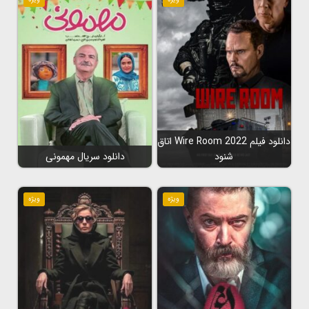
دانلود فیلم Wire Room 2022 اتاق
شنود
دانلود سریال مهمونی
ویژه
ویژه