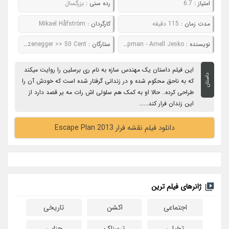
امتیاز :
6.7
رده سنی :
بزرگسال
مدت زمان :
115 دقیقه
کارگردان :
Mikael Håfström
نویسنده :
Miles Chapman - Arnell Jesko
ستارگان :
Sylvester Stallone >> Arnold Schwarzenegger >> 50 Cent
این فیلم داستان یک مهندس سازه به نام ری برسلین را روایت میکند
داستان
که به ناحق محکوم شده و در زندانی گرفتار شده است که خودش آن را
طراحی کرده.. حالا او به کمک هم سلولی اش رات مه یر قصد دارد از
این زندان فرار کند......
دانلود فیلم نقشه فرار Escape Plan 2013
ژانرهای فیلم ترین
اجتماعی
اکشن
تاریخی
تخیلی
ترسناک
جنایی