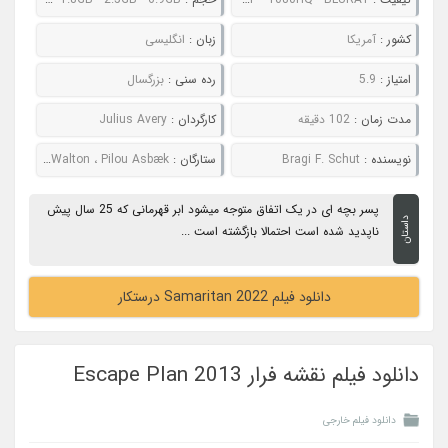
کشور :
آمریکا
زبان :
انگلیسی
امتیاز :
5.9
رده سنی :
بزرگسال
مدت زمان :
102 دقیقه
کارگردان :
Julius Avery
نویسنده :
Bragi F. Schut
ستارگان :
Sylvester Stallone ، Javon "Wanna" Walton ، Pilou Asbæk
پسر بچه ای در یک اتفاق متوجه میشود ابر قهرمانی که 25 سال پیش
داستان
ناپدید شده است احتمالا بازگشته است ...
دانلود فیلم Samaritan 2022 درستکار
دانلود فیلم نقشه فرار Escape Plan 2013
دانلود فیلم خارجی