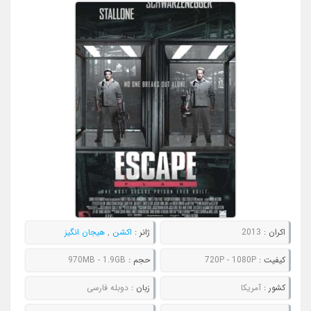
اکران :
2013
ژانر :
اکشن
,
هیجان انگیز
کیفیت :
720P - 1080P
حجم :
970MB - 1.9GB
کشور :
آمریکا
زبان :
دوبله فارسی