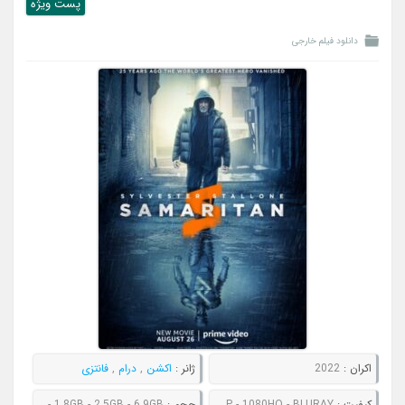
پست ويژه
دانلود فیلم خارجی
اکران :
2022
ژانر :
اکشن
,
درام
,
فانتزی
کیفیت :
480P - 720P - 1080P - 1080HQ - BLURAY
حجم :
669MB - 949MB - 1.8GB - 2.5GB - 6.9GB