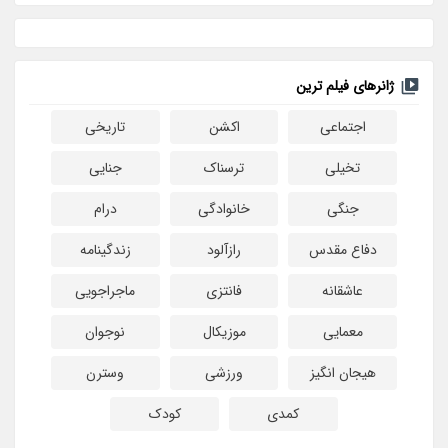
ژانرهای فیلم ترین
اجتماعی
اکشن
تاریخی
تخیلی
ترسناک
جنایی
جنگی
خانوادگی
درام
دفاع مقدس
رازآلود
زندگینامه
عاشقانه
فانتزی
ماجراجویی
معمایی
موزیکال
نوجوان
هیجان انگیز
ورزشی
وسترن
کمدی
کودک