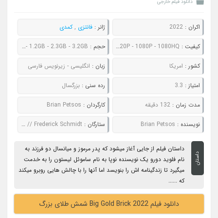
دانلود فیلم خارجی
اکران :
2022
ژانر :
فانتزی
,
کمدی
کیفیت :
480P - 720P - 1080P - 1080HQ
حجم :
843MB - 1.2GB - 2.3GB - 3.2GB
کشور :
امریکا
زبان :
انگلیسی - زیرنویس فارسی
امتیاز :
3.3
رده سنی :
بزرگسال
مدت زمان :
132 دقیقه
کارگردان :
Brian Petsos
نویسنده :
Brian Petsos
ستارگان :
Andy Garcia // Emory Cohen // Megan Fox // Lucy Hale // Frederick Schmidt
داستان فیلم از جایی آغاز میشود که پدر مرموز و میانسال دو فرزند به
داستان
نام فلوید دورو یک نویسنده نوپا به نام ساموئل لیستون را به خدمت
میگیرد تا زندگینامه اش را بنویسد اما آنها را با چالش هایی روبرو میکند
که ......
دانلود فیلم Big Gold Brick 2022 شمش طلای بزرگ