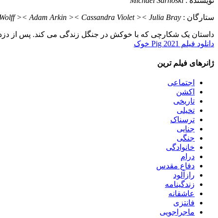
نویسنده :
Michael Sarnoski
ستارگان :
Wolff >< Adam Arkin >< Cassandra Violet >< Julia Bray
داستان
یک شکارچی که با خوکش در جنگل زندگی می کند. پس از دزد
دانلود فیلم Pig 2021 خوک
ژانرهای فیلم ترین
اجتماعی
اکشن
تاریخی
تخیلی
ترسناک
جنایی
جنگی
خانوادگی
درام
دفاع مقدس
رازآلود
زندگینامه
عاشقانه
فانتزی
ماجراجویی