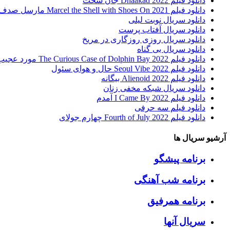
دانلود فیلم Dhaakad 2022 جان سخت
دانلود فیلم Marcel the Shell with Shoes On 2021 مارسل صدف کفش به پا
دانلود سریال نوبت لیلی
دانلود سریال آفتاب پرست
دانلود سریال روزی روزگاری در مریخ
دانلود سریال بی گناه
دانلود فیلم The Curious Case of Dolphin Bay 2022 مورد عجیب خلیج دلفین
دانلود فیلم Seoul Vibe 2022 حال و هوای سئول
دانلود فیلم Alienoid 2022 بیگانه
دانلود سریال شبکه مخفی زنان
دانلود فیلم I Came By 2022 آمدم
دانلود فیلم سه حرفی
دانلود فیلم Fourth of July 2022 چهارم جولای
آرشیو سریال ها
برنامه پیشگو
برنامه شب آهنگی
برنامه همرفیق
سریال آنها