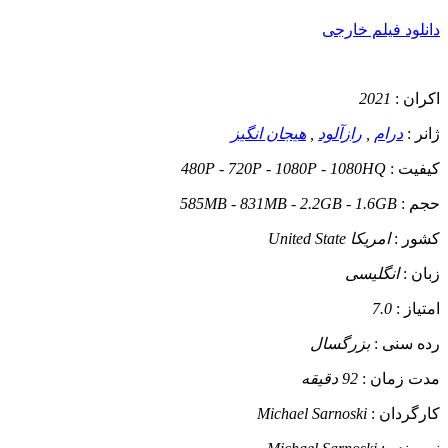
دانلود فیلم خارجی
اکران :
2021
ژانر :
درام
,
رازآلود
,
هیجان انگیز
کیفیت :
480P - 720P - 1080P - 1080HQ
حجم :
585MB - 831MB - 2.2GB - 1.6GB
کشور :
امریکا United State
زبان :
انگلیسی
امتیاز :
7.0
رده سنی :
بزرگسال
مدت زمان :
92 دقیقه
کارگردان :
Michael Sarnoski