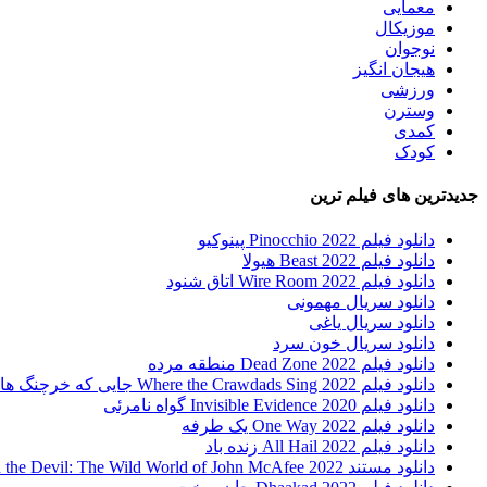
معمایی
موزیکال
نوجوان
هیجان انگیز
ورزشی
وسترن
کمدی
کودک
جدیدترین های فیلم ترین
دانلود فیلم Pinocchio 2022 پینوکیو
دانلود فیلم Beast 2022 هیولا
دانلود فیلم Wire Room 2022 اتاق شنود
دانلود سریال مهمونی
دانلود سریال یاغی
دانلود سریال خون سرد
دانلود فیلم 2022 Dead Zone منطقه مرده
دانلود فیلم Where the Crawdads Sing 2022 جایی که خرچنگ ها آواز می خوانند
دانلود فیلم 2020 Invisible Evidence گواه نامرئی
دانلود فیلم One Way 2022 یک طرفه
دانلود فیلم All Hail 2022 زنده باد
دانلود مستند Running with the Devil: The Wild World of John McAfee 2022 دویدن با شیطان : دنیای وحشی جان مک آفی