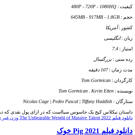
کیفیت :
480P - 720P - 1080HQ
حجم :
645MB - 917MB - 1.8GB
کشور :
آمریکا
زبان :
انگلیسی
امتیاز :
7.4
رده سنی :
بزرگسال
مدت زمان :
107 دقیقه
کارگردان :
Tom Gormican
نویسنده :
Tom Gormican . Kevin Etten
ستارگان :
Nicolas Cage | Pedro Pascal | Tiffany Haddish
داستان
نیکلاس کیج یک جاسوس سیااست که در ازای پول نقدی که دریاف
دانلود فیلم The Unbearable Weight of Massive Talent 2022 وزن غیر قابل تحمل استعداد عظیم
دانلود فیلم Pig 2021 خوک