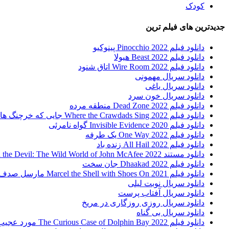
کودک
جدیدترین های فیلم ترین
دانلود فیلم Pinocchio 2022 پینوکیو
دانلود فیلم Beast 2022 هیولا
دانلود فیلم Wire Room 2022 اتاق شنود
دانلود سریال مهمونی
دانلود سریال یاغی
دانلود سریال خون سرد
دانلود فیلم 2022 Dead Zone منطقه مرده
دانلود فیلم Where the Crawdads Sing 2022 جایی که خرچنگ ها آواز می خوانند
دانلود فیلم 2020 Invisible Evidence گواه نامرئی
دانلود فیلم One Way 2022 یک طرفه
دانلود فیلم All Hail 2022 زنده باد
دانلود مستند Running with the Devil: The Wild World of John McAfee 2022 دویدن با شیطان : دنیای وحشی جان مک آفی
دانلود فیلم Dhaakad 2022 جان سخت
دانلود فیلم Marcel the Shell with Shoes On 2021 مارسل صدف کفش به پا
دانلود سریال نوبت لیلی
دانلود سریال آفتاب پرست
دانلود سریال روزی روزگاری در مریخ
دانلود سریال بی گناه
دانلود فیلم The Curious Case of Dolphin Bay 2022 مورد عجیب خلیج دلفین