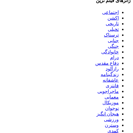
ژانرهای فیلم ترین
اجتماعی
اکشن
تاریخی
تخیلی
ترسناک
جنایی
جنگی
خانوادگی
درام
دفاع مقدس
رازآلود
زندگینامه
عاشقانه
فانتزی
ماجراجویی
معمایی
موزیکال
نوجوان
هیجان انگیز
ورزشی
وسترن
کمدی