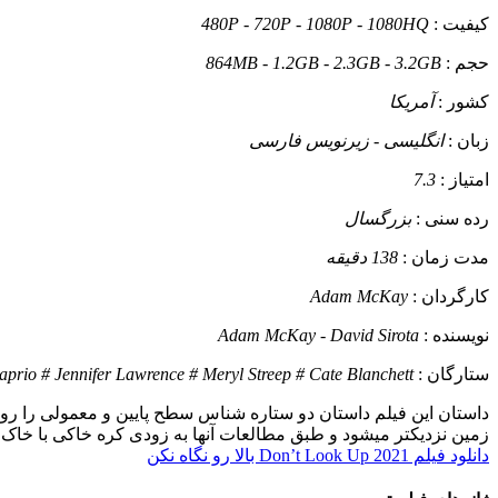
کیفیت :
480P - 720P - 1080P - 1080HQ
حجم :
864MB - 1.2GB - 2.3GB - 3.2GB
کشور :
آمریکا
زبان :
انگلیسی - زیرنویس فارسی
امتیاز :
7.3
رده سنی :
بزرگسال
مدت زمان :
138 دقیقه
کارگردان :
Adam McKay
نویسنده :
Adam McKay - David Sirota
ستارگان :
prio # Jennifer Lawrence # Meryl Streep # Cate Blanchett
داستان
این فیلم داستان دو ستاره شناس سطح پایین و معمولی را رو
زمین نزدیکتر میشود و طبق مطالعات آنها به زودی کره خاکی با خاک یک
دانلود فیلم Don’t Look Up 2021 بالا رو نگاه نکن