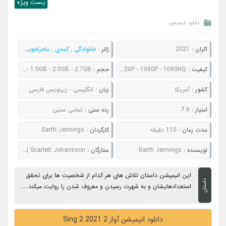
پست ويژه
دانلود انیمیشن
اکران :
2021
ژانر :
خانوادگی
,
کمدی
,
ماجراجویی
,
موزیکال
کیفیت :
480P - 720P - 1080P - 1080HQ
حجم :
728MB - 1.0GB - 2.0GB - 2.7GB
کشور :
آمریکا
زبان :
انگلیسی - زیرنویس فارسی
امتیاز :
7.6
رده سنی :
تمامی سنین
مدت زمان :
110 دقیقه
کارگردان :
Garth Jennings
نویسنده :
Garth Jennings
ستارگان :
Matthew McConaughey | Reese Witherspoon | Scarlett Johansson
این انیمیشن داستان تلاش های هر کدام از شخصیت ها برای تحقق
داستان
استعدادهایشان و به شهرت رسیدن و معروف شدن را روایت میکند.....
دانلود انیمیشن آواز 2 Sing 2 2021