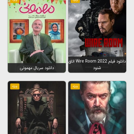
دانلود فیلم Wire Room 2022 اتاق
شنود
دانلود سریال مهمونی
ویژه
ویژه