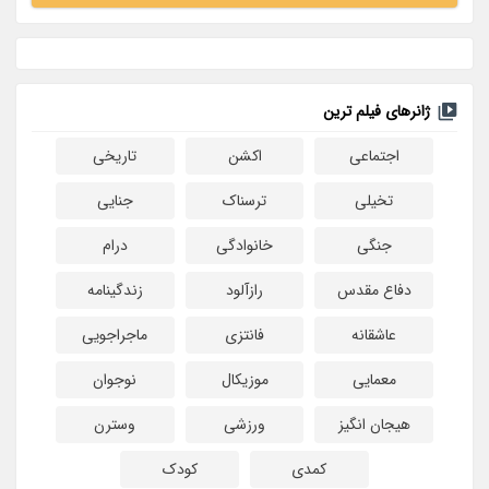
ژانرهای فیلم ترین
اجتماعی
اکشن
تاریخی
تخیلی
ترسناک
جنایی
جنگی
خانوادگی
درام
دفاع مقدس
رازآلود
زندگینامه
عاشقانه
فانتزی
ماجراجویی
معمایی
موزیکال
نوجوان
هیجان انگیز
ورزشی
وسترن
کمدی
کودک