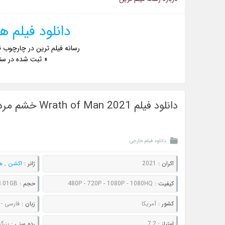
دانلود فیلم های Statham
رسانه فیلم ترین در چارچوب ق
« ثبت شده در ست
دانلود فیلم Wrath of Man 2021 خشم مردانه
دانلود فیلم خارجی
اکران :
2021
ژانر :
اکشن
,
ه
کیفیت :
480P - 720P - 1080P - 1080HQ
حجم :
3.01GB
کشور :
آمریکا
زبان :
فارسی -
امتیاز :
7.2
رده سنی :
بزرگ