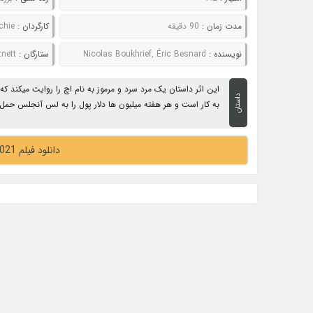
مدت زمان :
90 دقیقه
کارگردان :
chie
نویسنده :
Nicolas Boukhrief, Éric Besnard
ستارگان :
tnett
این اثر داستان یک مرد سرد و مرموز به نام اچ را روایت میکند
داستان
به کار است و هر هفته میلیون ها دلار پول را به لس آنجلس حمل می
دانلود فیلم Wrath of Man 2021 خشم مردانه