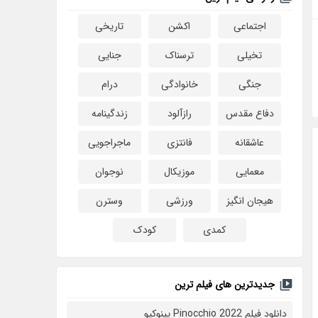
اجتماعی
اکشن
تاریخی
تخیلی
ترسناک
جنایی
جنگی
خانوادگی
درام
دفاع مقدس
رازآلود
زندگینامه
عاشقانه
فانتزی
ماجراجویی
معمایی
موزیکال
نوجوان
هیجان انگیز
ورزشی
وسترن
کمدی
کودک
جدیدترین های فیلم ترین
دانلود فیلم Pinocchio 2022 پینوکیو