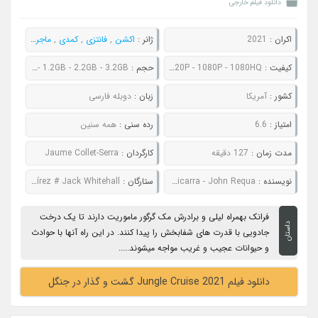
دانلود فیلم خارجی
اکران :
2021
ژانر :
اکشن
,
فانتزی
,
کمدی
,
ماجراجویی
کیفیت :
480P - 720P - 1080P - 1080HQ
حجم :
833MB - 1.2GB - 2.2GB - 3.2GB
کشور :
آمریکا
زبان :
دوبله فارسی
امتیاز :
6.6
رده سنی :
همه سنین
مدت زمان :
127 دقیقه
کارگردان :
Jaume Collet-Serra
نویسنده :
Michael Green - Glenn Ficarra - John Requa
ستارگان :
Dwayne Johnson # Emily Blunt # Edgar Ramírez # Jack Whitehall
فرانک بهمراه لیلی و برادرش مک گرگور ماموریت دارند تا یک درخت
داستان
جادویی با قدرت های شفابخش را پیدا کنند. در این راه آنها با حوادث
و حیوانات عجیب و غریب مواجه میشوند.....
دانلود فیلم Jungle Cruise 2021 گشت و گذار در جنگل