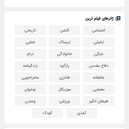
ژانرهای فیلم ترین
اجتماعی
اکشن
تاریخی
تخیلی
ترسناک
جنایی
جنگی
خانوادگی
درام
دفاع مقدس
رازآلود
زندگینامه
عاشقانه
فانتزی
ماجراجویی
معمایی
موزیکال
نوجوان
هیجان انگیز
ورزشی
وسترن
کمدی
کودک