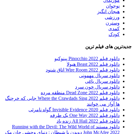
موزیکال
نوجوان
هیجان انگیز
ورزشی
وسترن
کمدی
کودک
جدیدترین های فیلم ترین
دانلود فیلم Pinocchio 2022 پینوکیو
دانلود فیلم Beast 2022 هیولا
دانلود فیلم Wire Room 2022 اتاق شنود
دانلود سریال مهمونی
دانلود سریال یاغی
دانلود سریال خون سرد
دانلود فیلم 2022 Dead Zone منطقه مرده
دانلود فیلم Where the Crawdads Sing 2022 جایی که خرچنگ
ها آواز می خوانند
دانلود فیلم 2020 Invisible Evidence گواه نامرئی
دانلود فیلم One Way 2022 یک طرفه
دانلود فیلم All Hail 2022 زنده باد
دانلود مستند Running with the Devil: The Wild World of
John McAfee 2022 دویدن با شیطان : دنیای وحشی جان مک