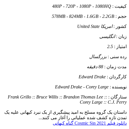
کیفیت :
480P - 720P - 1080P - 1080HQ
حجم :
578MB - 824MB - 1.6GB - 2.2GB
کشور :
امریکا United State
زبان :
انگلیسی
امتیاز :
2.5
رده سنی :
بزرگسال
مدت زمان :
88 دقیقه
کارگردان :
Edward Drake
نویسنده :
Edward Drake - Corey Large
ستارگان :
Frank Grillo :: Bruce Willis :: Brandon Thomas Lee ::
Corey Large :: C.J. Perry
داستان
یک گروه مسلح به امید پیشگیری از یک نبرد کیهانی علیه یک
تمدن تازه کشف شده عملیاتی را آغاز می کنند...
دانلود فیلم Cosmic Sin 2021 گناه کیهانی