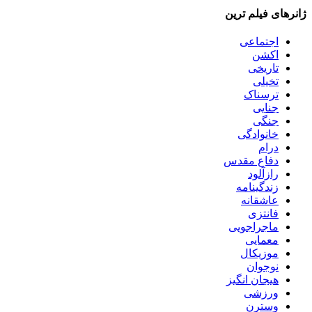
ژانرهای فیلم ترین
اجتماعی
اکشن
تاریخی
تخیلی
ترسناک
جنایی
جنگی
خانوادگی
درام
دفاع مقدس
رازآلود
زندگینامه
عاشقانه
فانتزی
ماجراجویی
معمایی
موزیکال
نوجوان
هیجان انگیز
ورزشی
وسترن