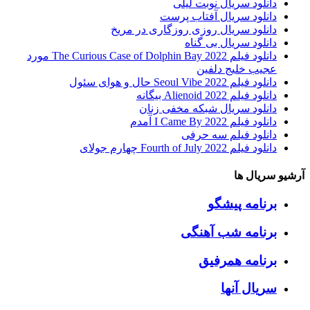
دانلود سریال نوبت لیلی
دانلود سریال آفتاب پرست
دانلود سریال روزی روزگاری در مریخ
دانلود سریال بی گناه
دانلود فیلم The Curious Case of Dolphin Bay 2022 مورد
عجیب خلیج دلفین
دانلود فیلم Seoul Vibe 2022 حال و هوای سئول
دانلود فیلم Alienoid 2022 بیگانه
دانلود سریال شبکه مخفی زنان
دانلود فیلم I Came By 2022 آمدم
دانلود فیلم سه حرفی
دانلود فیلم Fourth of July 2022 چهارم جولای
آرشیو سریال ها
برنامه پیشگو
برنامه شب آهنگی
برنامه همرفیق
سریال آنها